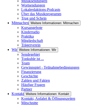
Musiksendungen
Wortsendungen
Lokalredaktions-Podcasts
Über das Musikprogramm
Trug und Schein
Mitmachen
Weitere Informationen: Mitmachen
Kursangebote
Kinderradio
Praktika
Mitgliedschaft
Trägerverein
Wir
Weitere Informationen: Wir
Sendegebiet
Tonkuhle ist ...
Team
Gewinnspiel - Teilnahmebedingungen
Finanzierung
Geschichte
Zahlen und Fakten
Häufige Fragen
Partner
Kontakt
Weitere Informationen: Kontakt
Kontakt, Anfahrt & Öffnungszeiten
Mitschnitte