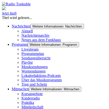
Jetzt läuft
Titel wird gelesen...
Nachrichten
Weitere Informationen: Nachrichten
Aktuell
Nachrichtenarchiv
Neues aus dem Funkhaus
Programm
Weitere Informationen: Programm
Livestream
Programmplan
Sendungsübersicht
Playlist
Musiksendungen
Wortsendungen
Lokalredaktions-Podcasts
Über das Musikprogramm
Trug und Schein
Mitmachen
Weitere Informationen: Mitmachen
Kursangebote
Kinderradio
Praktika
Mitgliedschaft