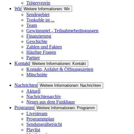
Trägerverein
Wir
Weitere Informationen: Wir
Sendegebiet
Tonkuhle ist ...
Team
Gewinnspiel - Teilnahmebedingungen
Finanzierung
Geschichte
Zahlen und Fakten
Häufige Fragen
Partner
Kontakt
Weitere Informationen: Kontakt
Kontakt, Anfahrt & Öffnungszeiten
Mitschnitte
Nachrichten
Weitere Informationen: Nachrichten
Aktuell
Nachrichtenarchiv
Neues aus dem Funkhaus
Programm
Weitere Informationen: Programm
Livestream
Programmplan
Sendungsübersicht
Playlist