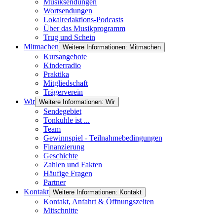
Musiksendungen
Wortsendungen
Lokalredaktions-Podcasts
Über das Musikprogramm
Trug und Schein
Mitmachen
Weitere Informationen: Mitmachen
Kursangebote
Kinderradio
Praktika
Mitgliedschaft
Trägerverein
Wir
Weitere Informationen: Wir
Sendegebiet
Tonkuhle ist ...
Team
Gewinnspiel - Teilnahmebedingungen
Finanzierung
Geschichte
Zahlen und Fakten
Häufige Fragen
Partner
Kontakt
Weitere Informationen: Kontakt
Kontakt, Anfahrt & Öffnungszeiten
Mitschnitte