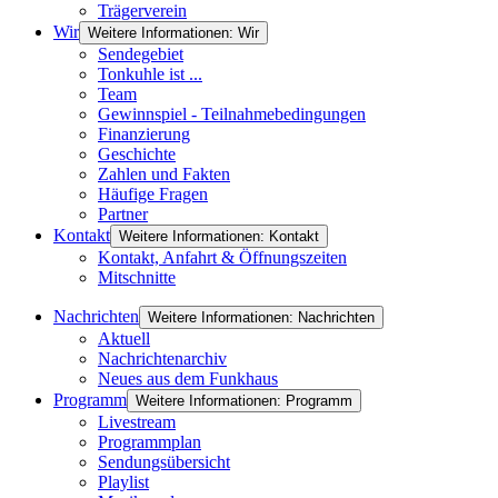
Trägerverein
Wir
Weitere Informationen: Wir
Sendegebiet
Tonkuhle ist ...
Team
Gewinnspiel - Teilnahmebedingungen
Finanzierung
Geschichte
Zahlen und Fakten
Häufige Fragen
Partner
Kontakt
Weitere Informationen: Kontakt
Kontakt, Anfahrt & Öffnungszeiten
Mitschnitte
Nachrichten
Weitere Informationen: Nachrichten
Aktuell
Nachrichtenarchiv
Neues aus dem Funkhaus
Programm
Weitere Informationen: Programm
Livestream
Programmplan
Sendungsübersicht
Playlist