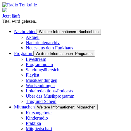
Jetzt läuft
Titel wird gelesen...
Nachrichten
Weitere Informationen: Nachrichten
Aktuell
Nachrichtenarchiv
Neues aus dem Funkhaus
Programm
Weitere Informationen: Programm
Livestream
Programmplan
Sendungsübersicht
Playlist
Musiksendungen
Wortsendungen
Lokalredaktions-Podcasts
Über das Musikprogramm
Trug und Schein
Mitmachen
Weitere Informationen: Mitmachen
Kursangebote
Kinderradio
Praktika
Mitgliedschaft