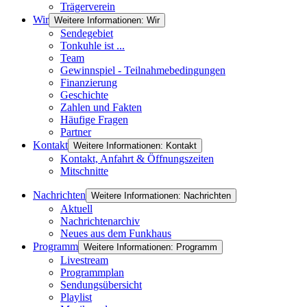
Trägerverein
Wir
Weitere Informationen: Wir
Sendegebiet
Tonkuhle ist ...
Team
Gewinnspiel - Teilnahmebedingungen
Finanzierung
Geschichte
Zahlen und Fakten
Häufige Fragen
Partner
Kontakt
Weitere Informationen: Kontakt
Kontakt, Anfahrt & Öffnungszeiten
Mitschnitte
Nachrichten
Weitere Informationen: Nachrichten
Aktuell
Nachrichtenarchiv
Neues aus dem Funkhaus
Programm
Weitere Informationen: Programm
Livestream
Programmplan
Sendungsübersicht
Playlist