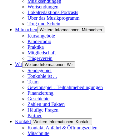
Musiksendungen
Wortsendungen
Lokalredaktions-Podcasts
Über das Musikprogramm
Trug und Schein
Mitmachen
Weitere Informationen: Mitmachen
Kursangebote
Kinderradio
Praktika
Mitgliedschaft
Trägerverein
Wir
Weitere Informationen: Wir
Sendegebiet
Tonkuhle ist ...
Team
Gewinnspiel - Teilnahmebedingungen
Finanzierung
Geschichte
Zahlen und Fakten
Häufige Fragen
Partner
Kontakt
Weitere Informationen: Kontakt
Kontakt, Anfahrt & Öffnungszeiten
Mitschnitte