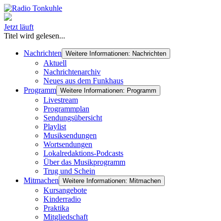
Jetzt läuft
Titel wird gelesen...
Nachrichten
Weitere Informationen: Nachrichten
Aktuell
Nachrichtenarchiv
Neues aus dem Funkhaus
Programm
Weitere Informationen: Programm
Livestream
Programmplan
Sendungsübersicht
Playlist
Musiksendungen
Wortsendungen
Lokalredaktions-Podcasts
Über das Musikprogramm
Trug und Schein
Mitmachen
Weitere Informationen: Mitmachen
Kursangebote
Kinderradio
Praktika
Mitgliedschaft