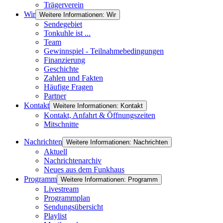
Trägerverein
Wir
Weitere Informationen: Wir
Sendegebiet
Tonkuhle ist ...
Team
Gewinnspiel - Teilnahmebedingungen
Finanzierung
Geschichte
Zahlen und Fakten
Häufige Fragen
Partner
Kontakt
Weitere Informationen: Kontakt
Kontakt, Anfahrt & Öffnungszeiten
Mitschnitte
Nachrichten
Weitere Informationen: Nachrichten
Aktuell
Nachrichtenarchiv
Neues aus dem Funkhaus
Programm
Weitere Informationen: Programm
Livestream
Programmplan
Sendungsübersicht
Playlist