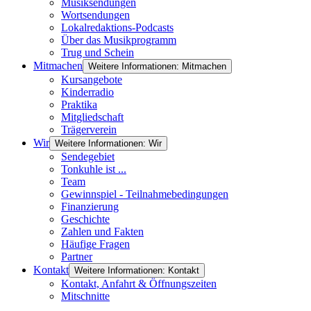
Musiksendungen
Wortsendungen
Lokalredaktions-Podcasts
Über das Musikprogramm
Trug und Schein
Mitmachen
Weitere Informationen: Mitmachen
Kursangebote
Kinderradio
Praktika
Mitgliedschaft
Trägerverein
Wir
Weitere Informationen: Wir
Sendegebiet
Tonkuhle ist ...
Team
Gewinnspiel - Teilnahmebedingungen
Finanzierung
Geschichte
Zahlen und Fakten
Häufige Fragen
Partner
Kontakt
Weitere Informationen: Kontakt
Kontakt, Anfahrt & Öffnungszeiten
Mitschnitte