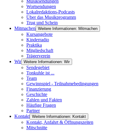
Musiksendungen
Wortsendungen
Lokalredaktions-Podcasts
Über das Musikprogramm
Trug und Schein
Mitmachen
Weitere Informationen: Mitmachen
Kursangebote
Kinderradio
Praktika
Mitgliedschaft
Trägerverein
Wir
Weitere Informationen: Wir
Sendegebiet
Tonkuhle ist ...
Team
Gewinnspiel - Teilnahmebedingungen
Finanzierung
Geschichte
Zahlen und Fakten
Häufige Fragen
Partner
Kontakt
Weitere Informationen: Kontakt
Kontakt, Anfahrt & Öffnungszeiten
Mitschnitte