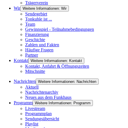
Trägerverein
Wir
Weitere Informationen: Wir
Sendegebiet
Tonkuhle ist ...
Team
Gewinnspiel - Teilnahmebedingungen
Finanzierung
Geschichte
Zahlen und Fakten
Häufige Fragen
Partner
Kontakt
Weitere Informationen: Kontakt
Kontakt, Anfahrt & Öffnungszeiten
Mitschnitte
Nachrichten
Weitere Informationen: Nachrichten
Aktuell
Nachrichtenarchiv
Neues aus dem Funkhaus
Programm
Weitere Informationen: Programm
Livestream
Programmplan
Sendungsübersicht
Playlist