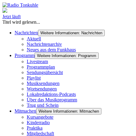
Jetzt läuft
Titel wird gelesen...
Nachrichten
Weitere Informationen: Nachrichten
Aktuell
Nachrichtenarchiv
Neues aus dem Funkhaus
Programm
Weitere Informationen: Programm
Livestream
Programmplan
Sendungsübersicht
Playlist
Musiksendungen
Wortsendungen
Lokalredaktions-Podcasts
Über das Musikprogramm
Trug und Schein
Mitmachen
Weitere Informationen: Mitmachen
Kursangebote
Kinderradio
Praktika
Mitgliedschaft