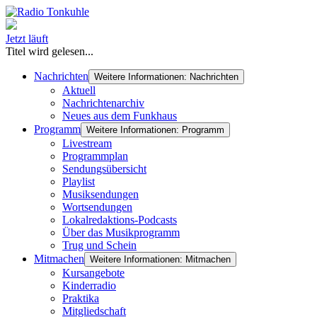
Jetzt läuft
Titel wird gelesen...
Nachrichten
Weitere Informationen: Nachrichten
Aktuell
Nachrichtenarchiv
Neues aus dem Funkhaus
Programm
Weitere Informationen: Programm
Livestream
Programmplan
Sendungsübersicht
Playlist
Musiksendungen
Wortsendungen
Lokalredaktions-Podcasts
Über das Musikprogramm
Trug und Schein
Mitmachen
Weitere Informationen: Mitmachen
Kursangebote
Kinderradio
Praktika
Mitgliedschaft