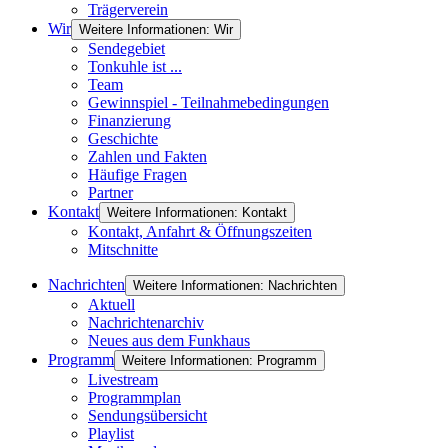
Trägerverein
Wir
Weitere Informationen: Wir
Sendegebiet
Tonkuhle ist ...
Team
Gewinnspiel - Teilnahmebedingungen
Finanzierung
Geschichte
Zahlen und Fakten
Häufige Fragen
Partner
Kontakt
Weitere Informationen: Kontakt
Kontakt, Anfahrt & Öffnungszeiten
Mitschnitte
Nachrichten
Weitere Informationen: Nachrichten
Aktuell
Nachrichtenarchiv
Neues aus dem Funkhaus
Programm
Weitere Informationen: Programm
Livestream
Programmplan
Sendungsübersicht
Playlist