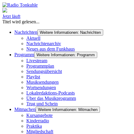
Jetzt läuft
Titel wird gelesen...
Nachrichten
Weitere Informationen: Nachrichten
Aktuell
Nachrichtenarchiv
Neues aus dem Funkhaus
Programm
Weitere Informationen: Programm
Livestream
Programmplan
Sendungsübersicht
Playlist
Musiksendungen
Wortsendungen
Lokalredaktions-Podcasts
Über das Musikprogramm
Trug und Schein
Mitmachen
Weitere Informationen: Mitmachen
Kursangebote
Kinderradio
Praktika
Mitgliedschaft