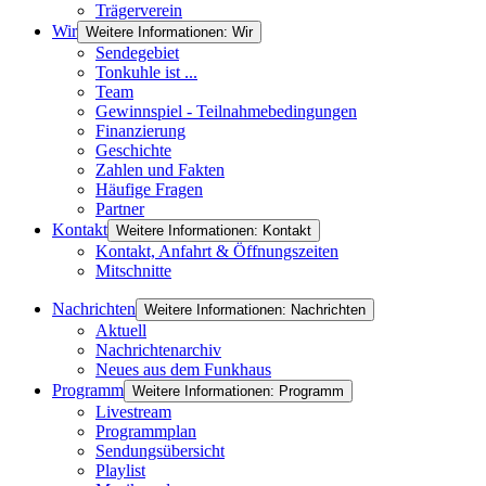
Trägerverein
Wir
Weitere Informationen: Wir
Sendegebiet
Tonkuhle ist ...
Team
Gewinnspiel - Teilnahmebedingungen
Finanzierung
Geschichte
Zahlen und Fakten
Häufige Fragen
Partner
Kontakt
Weitere Informationen: Kontakt
Kontakt, Anfahrt & Öffnungszeiten
Mitschnitte
Nachrichten
Weitere Informationen: Nachrichten
Aktuell
Nachrichtenarchiv
Neues aus dem Funkhaus
Programm
Weitere Informationen: Programm
Livestream
Programmplan
Sendungsübersicht
Playlist