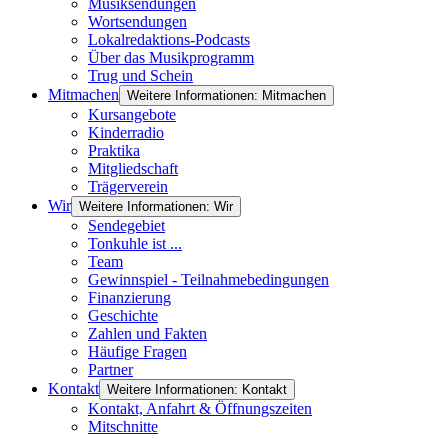
Musiksendungen
Wortsendungen
Lokalredaktions-Podcasts
Über das Musikprogramm
Trug und Schein
Mitmachen
Weitere Informationen: Mitmachen
Kursangebote
Kinderradio
Praktika
Mitgliedschaft
Trägerverein
Wir
Weitere Informationen: Wir
Sendegebiet
Tonkuhle ist ...
Team
Gewinnspiel - Teilnahmebedingungen
Finanzierung
Geschichte
Zahlen und Fakten
Häufige Fragen
Partner
Kontakt
Weitere Informationen: Kontakt
Kontakt, Anfahrt & Öffnungszeiten
Mitschnitte