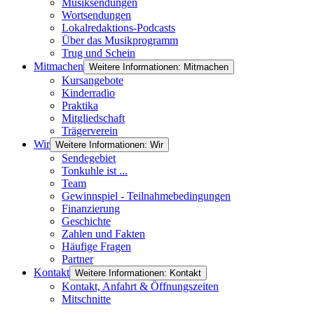
Musiksendungen
Wortsendungen
Lokalredaktions-Podcasts
Über das Musikprogramm
Trug und Schein
Mitmachen
Weitere Informationen: Mitmachen
Kursangebote
Kinderradio
Praktika
Mitgliedschaft
Trägerverein
Wir
Weitere Informationen: Wir
Sendegebiet
Tonkuhle ist ...
Team
Gewinnspiel - Teilnahmebedingungen
Finanzierung
Geschichte
Zahlen und Fakten
Häufige Fragen
Partner
Kontakt
Weitere Informationen: Kontakt
Kontakt, Anfahrt & Öffnungszeiten
Mitschnitte