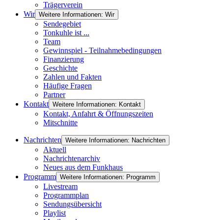
Trägerverein
Wir
Weitere Informationen: Wir
Sendegebiet
Tonkuhle ist ...
Team
Gewinnspiel - Teilnahmebedingungen
Finanzierung
Geschichte
Zahlen und Fakten
Häufige Fragen
Partner
Kontakt
Weitere Informationen: Kontakt
Kontakt, Anfahrt & Öffnungszeiten
Mitschnitte
Nachrichten
Weitere Informationen: Nachrichten
Aktuell
Nachrichtenarchiv
Neues aus dem Funkhaus
Programm
Weitere Informationen: Programm
Livestream
Programmplan
Sendungsübersicht
Playlist