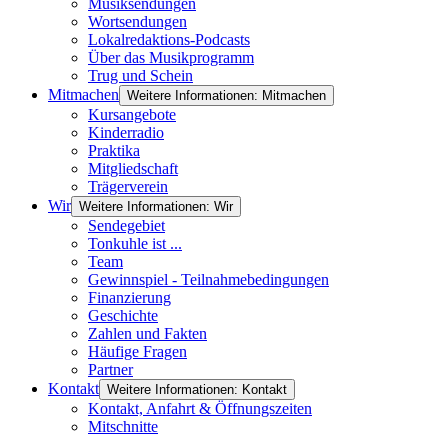
Musiksendungen
Wortsendungen
Lokalredaktions-Podcasts
Über das Musikprogramm
Trug und Schein
Mitmachen
Weitere Informationen: Mitmachen
Kursangebote
Kinderradio
Praktika
Mitgliedschaft
Trägerverein
Wir
Weitere Informationen: Wir
Sendegebiet
Tonkuhle ist ...
Team
Gewinnspiel - Teilnahmebedingungen
Finanzierung
Geschichte
Zahlen und Fakten
Häufige Fragen
Partner
Kontakt
Weitere Informationen: Kontakt
Kontakt, Anfahrt & Öffnungszeiten
Mitschnitte