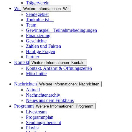
Trägerverein
Wir
Weitere Informationen: Wir
Sendegebiet
Tonkuhle ist ...
Team
Gewinnspiel - Teilnahmebedingungen
Finanzierung
Geschichte
Zahlen und Fakten
Häufige Fragen
Partner
Kontakt
Weitere Informationen: Kontakt
Kontakt, Anfahrt & Öffnungszeiten
Mitschnitte
Nachrichten
Weitere Informationen: Nachrichten
Aktuell
Nachrichtenarchiv
Neues aus dem Funkhaus
Programm
Weitere Informationen: Programm
Livestream
Programmplan
Sendungsübersicht
Playlist