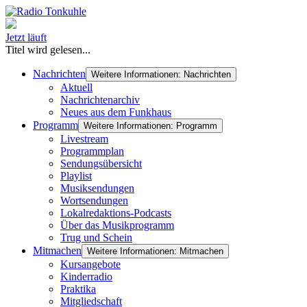
Jetzt läuft
Titel wird gelesen...
Nachrichten
Weitere Informationen: Nachrichten
Aktuell
Nachrichtenarchiv
Neues aus dem Funkhaus
Programm
Weitere Informationen: Programm
Livestream
Programmplan
Sendungsübersicht
Playlist
Musiksendungen
Wortsendungen
Lokalredaktions-Podcasts
Über das Musikprogramm
Trug und Schein
Mitmachen
Weitere Informationen: Mitmachen
Kursangebote
Kinderradio
Praktika
Mitgliedschaft