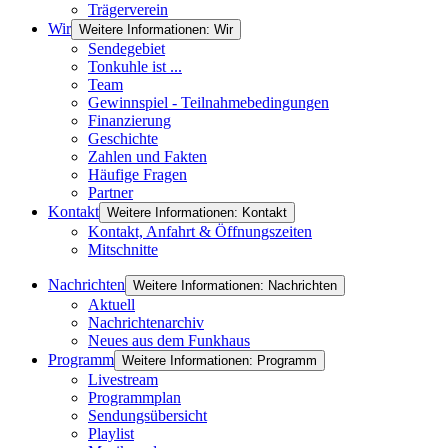
Trägerverein
Wir
Weitere Informationen: Wir
Sendegebiet
Tonkuhle ist ...
Team
Gewinnspiel - Teilnahmebedingungen
Finanzierung
Geschichte
Zahlen und Fakten
Häufige Fragen
Partner
Kontakt
Weitere Informationen: Kontakt
Kontakt, Anfahrt & Öffnungszeiten
Mitschnitte
Nachrichten
Weitere Informationen: Nachrichten
Aktuell
Nachrichtenarchiv
Neues aus dem Funkhaus
Programm
Weitere Informationen: Programm
Livestream
Programmplan
Sendungsübersicht
Playlist