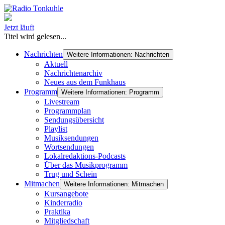
Jetzt läuft
Titel wird gelesen...
Nachrichten
Weitere Informationen: Nachrichten
Aktuell
Nachrichtenarchiv
Neues aus dem Funkhaus
Programm
Weitere Informationen: Programm
Livestream
Programmplan
Sendungsübersicht
Playlist
Musiksendungen
Wortsendungen
Lokalredaktions-Podcasts
Über das Musikprogramm
Trug und Schein
Mitmachen
Weitere Informationen: Mitmachen
Kursangebote
Kinderradio
Praktika
Mitgliedschaft