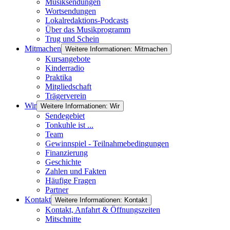
Musiksendungen
Wortsendungen
Lokalredaktions-Podcasts
Über das Musikprogramm
Trug und Schein
Mitmachen
Weitere Informationen: Mitmachen
Kursangebote
Kinderradio
Praktika
Mitgliedschaft
Trägerverein
Wir
Weitere Informationen: Wir
Sendegebiet
Tonkuhle ist ...
Team
Gewinnspiel - Teilnahmebedingungen
Finanzierung
Geschichte
Zahlen und Fakten
Häufige Fragen
Partner
Kontakt
Weitere Informationen: Kontakt
Kontakt, Anfahrt & Öffnungszeiten
Mitschnitte