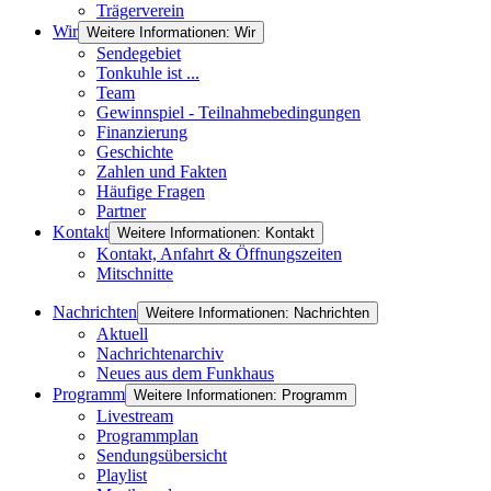
Trägerverein
Wir
Weitere Informationen: Wir
Sendegebiet
Tonkuhle ist ...
Team
Gewinnspiel - Teilnahmebedingungen
Finanzierung
Geschichte
Zahlen und Fakten
Häufige Fragen
Partner
Kontakt
Weitere Informationen: Kontakt
Kontakt, Anfahrt & Öffnungszeiten
Mitschnitte
Nachrichten
Weitere Informationen: Nachrichten
Aktuell
Nachrichtenarchiv
Neues aus dem Funkhaus
Programm
Weitere Informationen: Programm
Livestream
Programmplan
Sendungsübersicht
Playlist