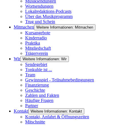
Musiksendungen
Wortsendungen
Lokalredaktions-Podcasts
Über das Musikprogramm
Trug und Schein
Mitmachen
Weitere Informationen: Mitmachen
Kursangebote
Kinderradio
Praktika
Mitgliedschaft
Trägerverein
Wir
Weitere Informationen: Wir
Sendegebiet
Tonkuhle ist ...
Team
Gewinnspiel - Teilnahmebedingungen
Finanzierung
Geschichte
Zahlen und Fakten
Häufige Fragen
Partner
Kontakt
Weitere Informationen: Kontakt
Kontakt, Anfahrt & Öffnungszeiten
Mitschnitte