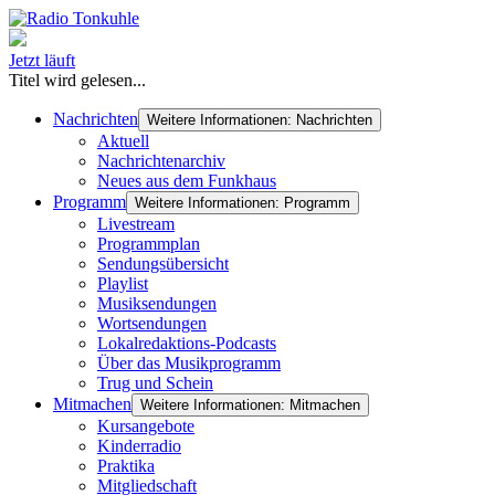
Jetzt läuft
Titel wird gelesen...
Nachrichten
Weitere Informationen: Nachrichten
Aktuell
Nachrichtenarchiv
Neues aus dem Funkhaus
Programm
Weitere Informationen: Programm
Livestream
Programmplan
Sendungsübersicht
Playlist
Musiksendungen
Wortsendungen
Lokalredaktions-Podcasts
Über das Musikprogramm
Trug und Schein
Mitmachen
Weitere Informationen: Mitmachen
Kursangebote
Kinderradio
Praktika
Mitgliedschaft