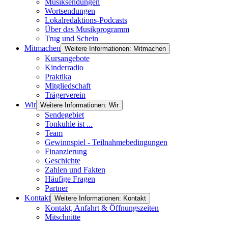
Musiksendungen
Wortsendungen
Lokalredaktions-Podcasts
Über das Musikprogramm
Trug und Schein
Mitmachen
Weitere Informationen: Mitmachen
Kursangebote
Kinderradio
Praktika
Mitgliedschaft
Trägerverein
Wir
Weitere Informationen: Wir
Sendegebiet
Tonkuhle ist ...
Team
Gewinnspiel - Teilnahmebedingungen
Finanzierung
Geschichte
Zahlen und Fakten
Häufige Fragen
Partner
Kontakt
Weitere Informationen: Kontakt
Kontakt, Anfahrt & Öffnungszeiten
Mitschnitte