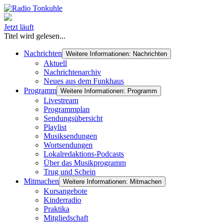
Jetzt läuft
Titel wird gelesen...
Nachrichten
Weitere Informationen: Nachrichten
Aktuell
Nachrichtenarchiv
Neues aus dem Funkhaus
Programm
Weitere Informationen: Programm
Livestream
Programmplan
Sendungsübersicht
Playlist
Musiksendungen
Wortsendungen
Lokalredaktions-Podcasts
Über das Musikprogramm
Trug und Schein
Mitmachen
Weitere Informationen: Mitmachen
Kursangebote
Kinderradio
Praktika
Mitgliedschaft