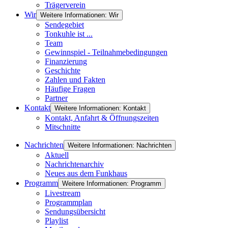
Trägerverein
Wir
Weitere Informationen: Wir
Sendegebiet
Tonkuhle ist ...
Team
Gewinnspiel - Teilnahmebedingungen
Finanzierung
Geschichte
Zahlen und Fakten
Häufige Fragen
Partner
Kontakt
Weitere Informationen: Kontakt
Kontakt, Anfahrt & Öffnungszeiten
Mitschnitte
Nachrichten
Weitere Informationen: Nachrichten
Aktuell
Nachrichtenarchiv
Neues aus dem Funkhaus
Programm
Weitere Informationen: Programm
Livestream
Programmplan
Sendungsübersicht
Playlist