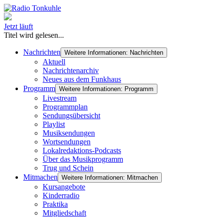
Jetzt läuft
Titel wird gelesen...
Nachrichten
Weitere Informationen: Nachrichten
Aktuell
Nachrichtenarchiv
Neues aus dem Funkhaus
Programm
Weitere Informationen: Programm
Livestream
Programmplan
Sendungsübersicht
Playlist
Musiksendungen
Wortsendungen
Lokalredaktions-Podcasts
Über das Musikprogramm
Trug und Schein
Mitmachen
Weitere Informationen: Mitmachen
Kursangebote
Kinderradio
Praktika
Mitgliedschaft