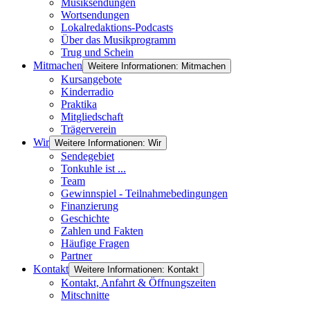
Musiksendungen
Wortsendungen
Lokalredaktions-Podcasts
Über das Musikprogramm
Trug und Schein
Mitmachen
Weitere Informationen: Mitmachen
Kursangebote
Kinderradio
Praktika
Mitgliedschaft
Trägerverein
Wir
Weitere Informationen: Wir
Sendegebiet
Tonkuhle ist ...
Team
Gewinnspiel - Teilnahmebedingungen
Finanzierung
Geschichte
Zahlen und Fakten
Häufige Fragen
Partner
Kontakt
Weitere Informationen: Kontakt
Kontakt, Anfahrt & Öffnungszeiten
Mitschnitte