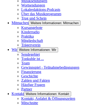
Musiksendungen
Wortsendungen
Lokalredaktions-Podcasts
Über das Musikprogramm
Trug und Schein
Mitmachen
Weitere Informationen: Mitmachen
Kursangebote
Kinderradio
Praktika
Mitgliedschaft
Trägerverein
Wir
Weitere Informationen: Wir
Sendegebiet
Tonkuhle ist ...
Team
Gewinnspiel - Teilnahmebedingungen
Finanzierung
Geschichte
Zahlen und Fakten
Häufige Fragen
Partner
Kontakt
Weitere Informationen: Kontakt
Kontakt, Anfahrt & Öffnungszeiten
Mitschnitte