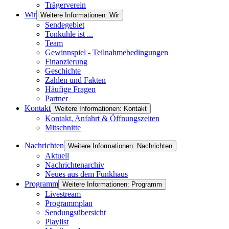
Trägerverein
Wir
Weitere Informationen: Wir
Sendegebiet
Tonkuhle ist ...
Team
Gewinnspiel - Teilnahmebedingungen
Finanzierung
Geschichte
Zahlen und Fakten
Häufige Fragen
Partner
Kontakt
Weitere Informationen: Kontakt
Kontakt, Anfahrt & Öffnungszeiten
Mitschnitte
Nachrichten
Weitere Informationen: Nachrichten
Aktuell
Nachrichtenarchiv
Neues aus dem Funkhaus
Programm
Weitere Informationen: Programm
Livestream
Programmplan
Sendungsübersicht
Playlist