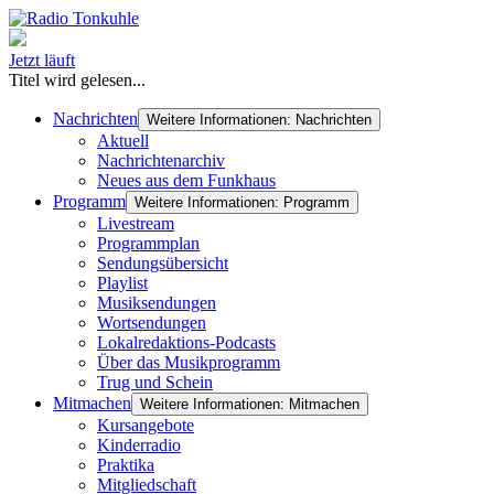
Jetzt läuft
Titel wird gelesen...
Nachrichten
Weitere Informationen: Nachrichten
Aktuell
Nachrichtenarchiv
Neues aus dem Funkhaus
Programm
Weitere Informationen: Programm
Livestream
Programmplan
Sendungsübersicht
Playlist
Musiksendungen
Wortsendungen
Lokalredaktions-Podcasts
Über das Musikprogramm
Trug und Schein
Mitmachen
Weitere Informationen: Mitmachen
Kursangebote
Kinderradio
Praktika
Mitgliedschaft