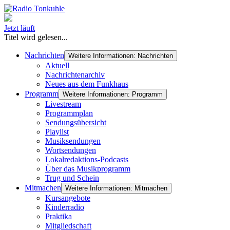
Jetzt läuft
Titel wird gelesen...
Nachrichten
Weitere Informationen: Nachrichten
Aktuell
Nachrichtenarchiv
Neues aus dem Funkhaus
Programm
Weitere Informationen: Programm
Livestream
Programmplan
Sendungsübersicht
Playlist
Musiksendungen
Wortsendungen
Lokalredaktions-Podcasts
Über das Musikprogramm
Trug und Schein
Mitmachen
Weitere Informationen: Mitmachen
Kursangebote
Kinderradio
Praktika
Mitgliedschaft