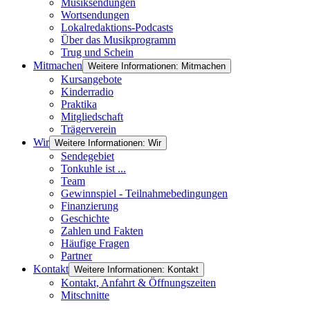
Musiksendungen
Wortsendungen
Lokalredaktions-Podcasts
Über das Musikprogramm
Trug und Schein
Mitmachen
Weitere Informationen: Mitmachen
Kursangebote
Kinderradio
Praktika
Mitgliedschaft
Trägerverein
Wir
Weitere Informationen: Wir
Sendegebiet
Tonkuhle ist ...
Team
Gewinnspiel - Teilnahmebedingungen
Finanzierung
Geschichte
Zahlen und Fakten
Häufige Fragen
Partner
Kontakt
Weitere Informationen: Kontakt
Kontakt, Anfahrt & Öffnungszeiten
Mitschnitte