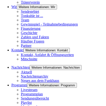
Trägerverein
Wir
Weitere Informationen: Wir
Sendegebiet
Tonkuhle ist ...
Team
Gewinnspiel - Teilnahmebedingungen
Finanzierung
Geschichte
Zahlen und Fakten
Häufige Fragen
Partner
Kontakt
Weitere Informationen: Kontakt
Kontakt, Anfahrt & Öffnungszeiten
Mitschnitte
Nachrichten
Weitere Informationen: Nachrichten
Aktuell
Nachrichtenarchiv
Neues aus dem Funkhaus
Programm
Weitere Informationen: Programm
Livestream
Programmplan
Sendungsübersicht
Playlist