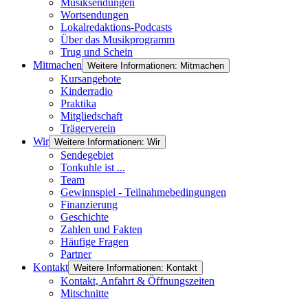
Musiksendungen
Wortsendungen
Lokalredaktions-Podcasts
Über das Musikprogramm
Trug und Schein
Mitmachen
Weitere Informationen: Mitmachen
Kursangebote
Kinderradio
Praktika
Mitgliedschaft
Trägerverein
Wir
Weitere Informationen: Wir
Sendegebiet
Tonkuhle ist ...
Team
Gewinnspiel - Teilnahmebedingungen
Finanzierung
Geschichte
Zahlen und Fakten
Häufige Fragen
Partner
Kontakt
Weitere Informationen: Kontakt
Kontakt, Anfahrt & Öffnungszeiten
Mitschnitte