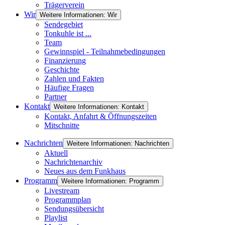
Trägerverein
Wir
Weitere Informationen: Wir
Sendegebiet
Tonkuhle ist ...
Team
Gewinnspiel - Teilnahmebedingungen
Finanzierung
Geschichte
Zahlen und Fakten
Häufige Fragen
Partner
Kontakt
Weitere Informationen: Kontakt
Kontakt, Anfahrt & Öffnungszeiten
Mitschnitte
Nachrichten
Weitere Informationen: Nachrichten
Aktuell
Nachrichtenarchiv
Neues aus dem Funkhaus
Programm
Weitere Informationen: Programm
Livestream
Programmplan
Sendungsübersicht
Playlist