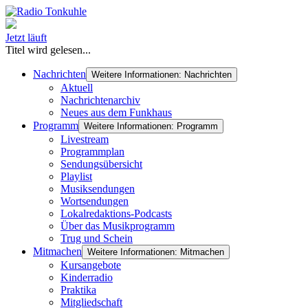
Jetzt läuft
Titel wird gelesen...
Nachrichten
Weitere Informationen: Nachrichten
Aktuell
Nachrichtenarchiv
Neues aus dem Funkhaus
Programm
Weitere Informationen: Programm
Livestream
Programmplan
Sendungsübersicht
Playlist
Musiksendungen
Wortsendungen
Lokalredaktions-Podcasts
Über das Musikprogramm
Trug und Schein
Mitmachen
Weitere Informationen: Mitmachen
Kursangebote
Kinderradio
Praktika
Mitgliedschaft