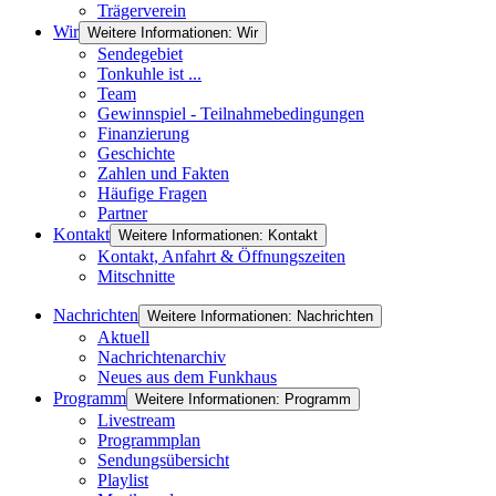
Trägerverein
Wir
Weitere Informationen: Wir
Sendegebiet
Tonkuhle ist ...
Team
Gewinnspiel - Teilnahmebedingungen
Finanzierung
Geschichte
Zahlen und Fakten
Häufige Fragen
Partner
Kontakt
Weitere Informationen: Kontakt
Kontakt, Anfahrt & Öffnungszeiten
Mitschnitte
Nachrichten
Weitere Informationen: Nachrichten
Aktuell
Nachrichtenarchiv
Neues aus dem Funkhaus
Programm
Weitere Informationen: Programm
Livestream
Programmplan
Sendungsübersicht
Playlist