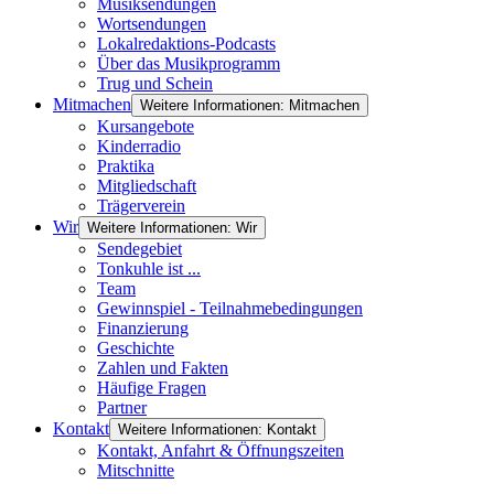
Musiksendungen
Wortsendungen
Lokalredaktions-Podcasts
Über das Musikprogramm
Trug und Schein
Mitmachen
Weitere Informationen: Mitmachen
Kursangebote
Kinderradio
Praktika
Mitgliedschaft
Trägerverein
Wir
Weitere Informationen: Wir
Sendegebiet
Tonkuhle ist ...
Team
Gewinnspiel - Teilnahmebedingungen
Finanzierung
Geschichte
Zahlen und Fakten
Häufige Fragen
Partner
Kontakt
Weitere Informationen: Kontakt
Kontakt, Anfahrt & Öffnungszeiten
Mitschnitte