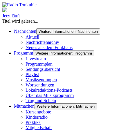
Jetzt läuft
Titel wird gelesen...
Nachrichten
Weitere Informationen: Nachrichten
Aktuell
Nachrichtenarchiv
Neues aus dem Funkhaus
Programm
Weitere Informationen: Programm
Livestream
Programmplan
Sendungsübersicht
Playlist
Musiksendungen
Wortsendungen
Lokalredaktions-Podcasts
Über das Musikprogramm
Trug und Schein
Mitmachen
Weitere Informationen: Mitmachen
Kursangebote
Kinderradio
Praktika
Mitgliedschaft