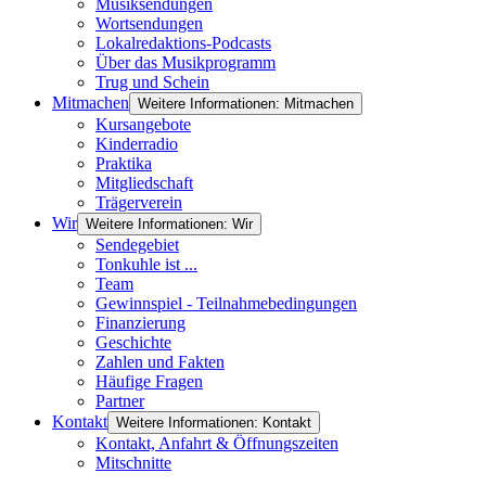
Musiksendungen
Wortsendungen
Lokalredaktions-Podcasts
Über das Musikprogramm
Trug und Schein
Mitmachen
Weitere Informationen: Mitmachen
Kursangebote
Kinderradio
Praktika
Mitgliedschaft
Trägerverein
Wir
Weitere Informationen: Wir
Sendegebiet
Tonkuhle ist ...
Team
Gewinnspiel - Teilnahmebedingungen
Finanzierung
Geschichte
Zahlen und Fakten
Häufige Fragen
Partner
Kontakt
Weitere Informationen: Kontakt
Kontakt, Anfahrt & Öffnungszeiten
Mitschnitte