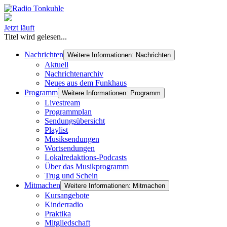
Jetzt läuft
Titel wird gelesen...
Nachrichten
Weitere Informationen: Nachrichten
Aktuell
Nachrichtenarchiv
Neues aus dem Funkhaus
Programm
Weitere Informationen: Programm
Livestream
Programmplan
Sendungsübersicht
Playlist
Musiksendungen
Wortsendungen
Lokalredaktions-Podcasts
Über das Musikprogramm
Trug und Schein
Mitmachen
Weitere Informationen: Mitmachen
Kursangebote
Kinderradio
Praktika
Mitgliedschaft