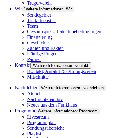
Trägerverein
Wir
Weitere Informationen: Wir
Sendegebiet
Tonkuhle ist ...
Team
Gewinnspiel - Teilnahmebedingungen
Finanzierung
Geschichte
Zahlen und Fakten
Häufige Fragen
Partner
Kontakt
Weitere Informationen: Kontakt
Kontakt, Anfahrt & Öffnungszeiten
Mitschnitte
Nachrichten
Weitere Informationen: Nachrichten
Aktuell
Nachrichtenarchiv
Neues aus dem Funkhaus
Programm
Weitere Informationen: Programm
Livestream
Programmplan
Sendungsübersicht
Playlist