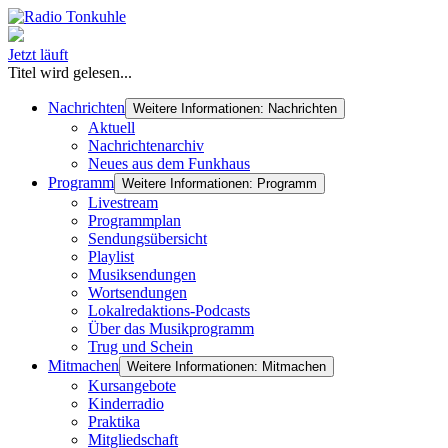
Jetzt läuft
Titel wird gelesen...
Nachrichten
Weitere Informationen: Nachrichten
Aktuell
Nachrichtenarchiv
Neues aus dem Funkhaus
Programm
Weitere Informationen: Programm
Livestream
Programmplan
Sendungsübersicht
Playlist
Musiksendungen
Wortsendungen
Lokalredaktions-Podcasts
Über das Musikprogramm
Trug und Schein
Mitmachen
Weitere Informationen: Mitmachen
Kursangebote
Kinderradio
Praktika
Mitgliedschaft