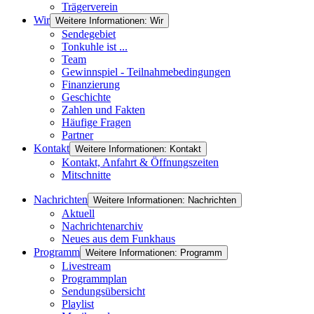
Trägerverein
Wir
Weitere Informationen: Wir
Sendegebiet
Tonkuhle ist ...
Team
Gewinnspiel - Teilnahmebedingungen
Finanzierung
Geschichte
Zahlen und Fakten
Häufige Fragen
Partner
Kontakt
Weitere Informationen: Kontakt
Kontakt, Anfahrt & Öffnungszeiten
Mitschnitte
Nachrichten
Weitere Informationen: Nachrichten
Aktuell
Nachrichtenarchiv
Neues aus dem Funkhaus
Programm
Weitere Informationen: Programm
Livestream
Programmplan
Sendungsübersicht
Playlist