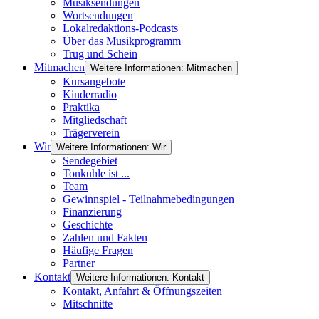
Musiksendungen
Wortsendungen
Lokalredaktions-Podcasts
Über das Musikprogramm
Trug und Schein
Mitmachen
Weitere Informationen: Mitmachen
Kursangebote
Kinderradio
Praktika
Mitgliedschaft
Trägerverein
Wir
Weitere Informationen: Wir
Sendegebiet
Tonkuhle ist ...
Team
Gewinnspiel - Teilnahmebedingungen
Finanzierung
Geschichte
Zahlen und Fakten
Häufige Fragen
Partner
Kontakt
Weitere Informationen: Kontakt
Kontakt, Anfahrt & Öffnungszeiten
Mitschnitte