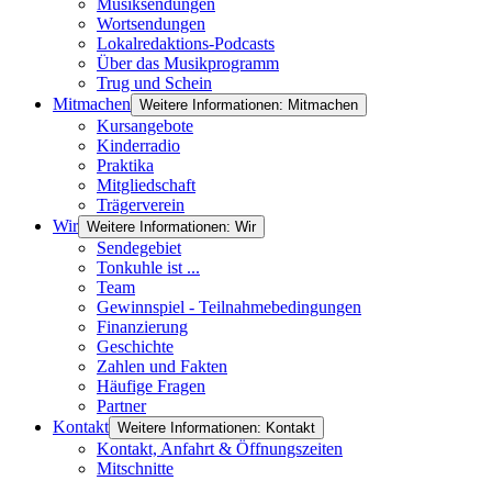
Musiksendungen
Wortsendungen
Lokalredaktions-Podcasts
Über das Musikprogramm
Trug und Schein
Mitmachen
Weitere Informationen: Mitmachen
Kursangebote
Kinderradio
Praktika
Mitgliedschaft
Trägerverein
Wir
Weitere Informationen: Wir
Sendegebiet
Tonkuhle ist ...
Team
Gewinnspiel - Teilnahmebedingungen
Finanzierung
Geschichte
Zahlen und Fakten
Häufige Fragen
Partner
Kontakt
Weitere Informationen: Kontakt
Kontakt, Anfahrt & Öffnungszeiten
Mitschnitte