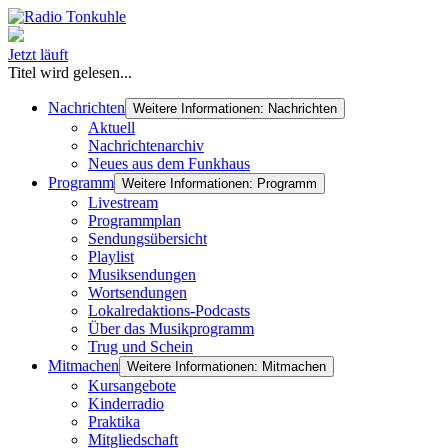
Jetzt läuft
Titel wird gelesen...
Nachrichten
Weitere Informationen: Nachrichten
Aktuell
Nachrichtenarchiv
Neues aus dem Funkhaus
Programm
Weitere Informationen: Programm
Livestream
Programmplan
Sendungsübersicht
Playlist
Musiksendungen
Wortsendungen
Lokalredaktions-Podcasts
Über das Musikprogramm
Trug und Schein
Mitmachen
Weitere Informationen: Mitmachen
Kursangebote
Kinderradio
Praktika
Mitgliedschaft