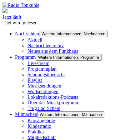
Jetzt läuft
Titel wird gelesen...
Nachrichten
Weitere Informationen: Nachrichten
Aktuell
Nachrichtenarchiv
Neues aus dem Funkhaus
Programm
Weitere Informationen: Programm
Livestream
Programmplan
Sendungsübersicht
Playlist
Musiksendungen
Wortsendungen
Lokalredaktions-Podcasts
Über das Musikprogramm
Trug und Schein
Mitmachen
Weitere Informationen: Mitmachen
Kursangebote
Kinderradio
Praktika
Mitgliedschaft