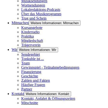
Musiksendungen
Wortsendungen
Lokalredaktions-Podcasts
Über das Musikprogramm
Trug und Schein
Mitmachen
Weitere Informationen: Mitmachen
Kursangebote
Kinderradio
Praktika
Mitgliedschaft
Trägerverein
Wir
Weitere Informationen: Wir
Sendegebiet
Tonkuhle ist ...
Team
Gewinnspiel - Teilnahmebedingungen
Finanzierung
Geschichte
Zahlen und Fakten
Häufige Fragen
Partner
Kontakt
Weitere Informationen: Kontakt
Kontakt, Anfahrt & Öffnungszeiten
Mitschnitte