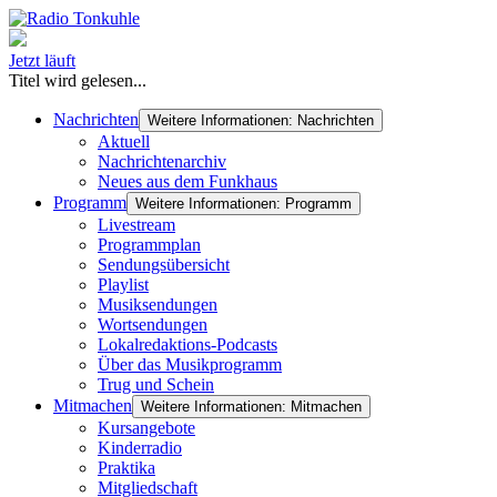
Jetzt läuft
Titel wird gelesen...
Nachrichten
Weitere Informationen: Nachrichten
Aktuell
Nachrichtenarchiv
Neues aus dem Funkhaus
Programm
Weitere Informationen: Programm
Livestream
Programmplan
Sendungsübersicht
Playlist
Musiksendungen
Wortsendungen
Lokalredaktions-Podcasts
Über das Musikprogramm
Trug und Schein
Mitmachen
Weitere Informationen: Mitmachen
Kursangebote
Kinderradio
Praktika
Mitgliedschaft