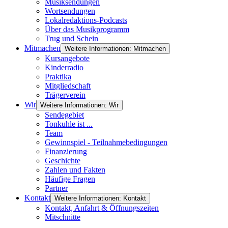
Musiksendungen
Wortsendungen
Lokalredaktions-Podcasts
Über das Musikprogramm
Trug und Schein
Mitmachen
Weitere Informationen: Mitmachen
Kursangebote
Kinderradio
Praktika
Mitgliedschaft
Trägerverein
Wir
Weitere Informationen: Wir
Sendegebiet
Tonkuhle ist ...
Team
Gewinnspiel - Teilnahmebedingungen
Finanzierung
Geschichte
Zahlen und Fakten
Häufige Fragen
Partner
Kontakt
Weitere Informationen: Kontakt
Kontakt, Anfahrt & Öffnungszeiten
Mitschnitte