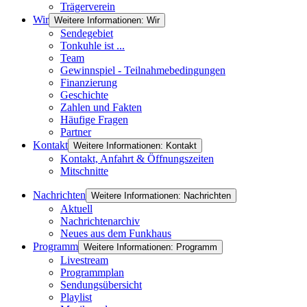
Trägerverein
Wir
Weitere Informationen: Wir
Sendegebiet
Tonkuhle ist ...
Team
Gewinnspiel - Teilnahmebedingungen
Finanzierung
Geschichte
Zahlen und Fakten
Häufige Fragen
Partner
Kontakt
Weitere Informationen: Kontakt
Kontakt, Anfahrt & Öffnungszeiten
Mitschnitte
Nachrichten
Weitere Informationen: Nachrichten
Aktuell
Nachrichtenarchiv
Neues aus dem Funkhaus
Programm
Weitere Informationen: Programm
Livestream
Programmplan
Sendungsübersicht
Playlist