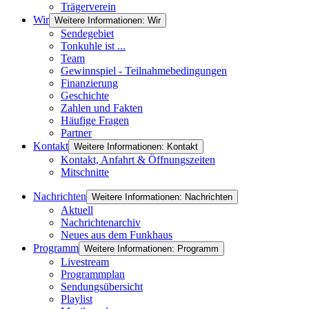
Trägerverein
Wir
Weitere Informationen: Wir
Sendegebiet
Tonkuhle ist ...
Team
Gewinnspiel - Teilnahmebedingungen
Finanzierung
Geschichte
Zahlen und Fakten
Häufige Fragen
Partner
Kontakt
Weitere Informationen: Kontakt
Kontakt, Anfahrt & Öffnungszeiten
Mitschnitte
Nachrichten
Weitere Informationen: Nachrichten
Aktuell
Nachrichtenarchiv
Neues aus dem Funkhaus
Programm
Weitere Informationen: Programm
Livestream
Programmplan
Sendungsübersicht
Playlist