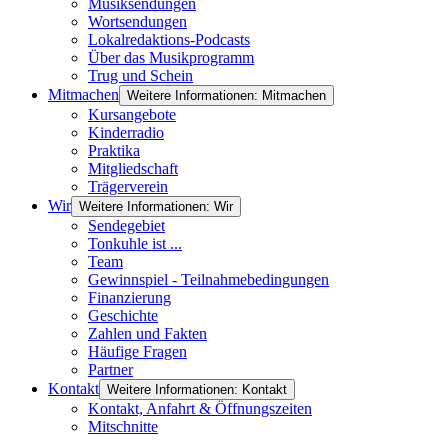
Musiksendungen
Wortsendungen
Lokalredaktions-Podcasts
Über das Musikprogramm
Trug und Schein
Mitmachen
Weitere Informationen: Mitmachen
Kursangebote
Kinderradio
Praktika
Mitgliedschaft
Trägerverein
Wir
Weitere Informationen: Wir
Sendegebiet
Tonkuhle ist ...
Team
Gewinnspiel - Teilnahmebedingungen
Finanzierung
Geschichte
Zahlen und Fakten
Häufige Fragen
Partner
Kontakt
Weitere Informationen: Kontakt
Kontakt, Anfahrt & Öffnungszeiten
Mitschnitte