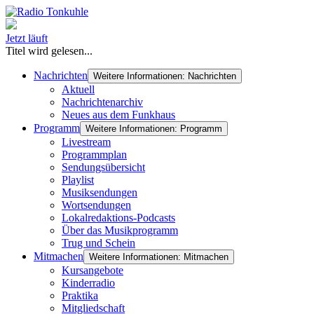
Jetzt läuft
Titel wird gelesen...
Nachrichten
Weitere Informationen: Nachrichten
Aktuell
Nachrichtenarchiv
Neues aus dem Funkhaus
Programm
Weitere Informationen: Programm
Livestream
Programmplan
Sendungsübersicht
Playlist
Musiksendungen
Wortsendungen
Lokalredaktions-Podcasts
Über das Musikprogramm
Trug und Schein
Mitmachen
Weitere Informationen: Mitmachen
Kursangebote
Kinderradio
Praktika
Mitgliedschaft