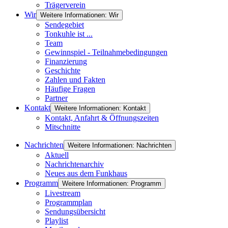
Trägerverein
Wir
Weitere Informationen: Wir
Sendegebiet
Tonkuhle ist ...
Team
Gewinnspiel - Teilnahmebedingungen
Finanzierung
Geschichte
Zahlen und Fakten
Häufige Fragen
Partner
Kontakt
Weitere Informationen: Kontakt
Kontakt, Anfahrt & Öffnungszeiten
Mitschnitte
Nachrichten
Weitere Informationen: Nachrichten
Aktuell
Nachrichtenarchiv
Neues aus dem Funkhaus
Programm
Weitere Informationen: Programm
Livestream
Programmplan
Sendungsübersicht
Playlist