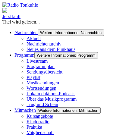
Jetzt läuft
Titel wird gelesen...
Nachrichten
Weitere Informationen: Nachrichten
Aktuell
Nachrichtenarchiv
Neues aus dem Funkhaus
Programm
Weitere Informationen: Programm
Livestream
Programmplan
Sendungsübersicht
Playlist
Musiksendungen
Wortsendungen
Lokalredaktions-Podcasts
Über das Musikprogramm
Trug und Schein
Mitmachen
Weitere Informationen: Mitmachen
Kursangebote
Kinderradio
Praktika
Mitgliedschaft