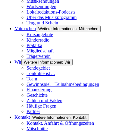
Musiksendungen
Wortsendungen
Lokalredaktions-Podcasts
Über das Musikprogramm
Trug und Schein
Mitmachen
Weitere Informationen: Mitmachen
Kursangebote
Kinderradio
Praktika
Mitgliedschaft
Trägerverein
Wir
Weitere Informationen: Wir
Sendegebiet
Tonkuhle ist ...
Team
Gewinnspiel - Teilnahmebedingungen
Finanzierung
Geschichte
Zahlen und Fakten
Häufige Fragen
Partner
Kontakt
Weitere Informationen: Kontakt
Kontakt, Anfahrt & Öffnungszeiten
Mitschnitte