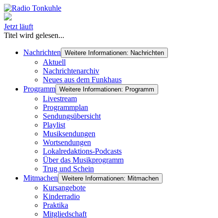
Jetzt läuft
Titel wird gelesen...
Nachrichten
Weitere Informationen: Nachrichten
Aktuell
Nachrichtenarchiv
Neues aus dem Funkhaus
Programm
Weitere Informationen: Programm
Livestream
Programmplan
Sendungsübersicht
Playlist
Musiksendungen
Wortsendungen
Lokalredaktions-Podcasts
Über das Musikprogramm
Trug und Schein
Mitmachen
Weitere Informationen: Mitmachen
Kursangebote
Kinderradio
Praktika
Mitgliedschaft