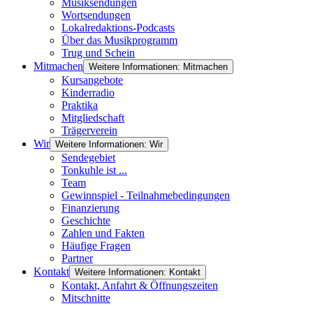
Musiksendungen
Wortsendungen
Lokalredaktions-Podcasts
Über das Musikprogramm
Trug und Schein
Mitmachen
Weitere Informationen: Mitmachen
Kursangebote
Kinderradio
Praktika
Mitgliedschaft
Trägerverein
Wir
Weitere Informationen: Wir
Sendegebiet
Tonkuhle ist ...
Team
Gewinnspiel - Teilnahmebedingungen
Finanzierung
Geschichte
Zahlen und Fakten
Häufige Fragen
Partner
Kontakt
Weitere Informationen: Kontakt
Kontakt, Anfahrt & Öffnungszeiten
Mitschnitte