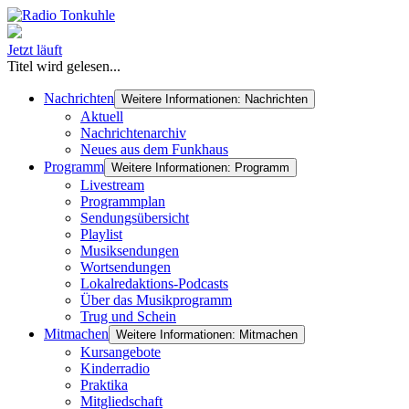
Jetzt läuft
Titel wird gelesen...
Nachrichten
Weitere Informationen: Nachrichten
Aktuell
Nachrichtenarchiv
Neues aus dem Funkhaus
Programm
Weitere Informationen: Programm
Livestream
Programmplan
Sendungsübersicht
Playlist
Musiksendungen
Wortsendungen
Lokalredaktions-Podcasts
Über das Musikprogramm
Trug und Schein
Mitmachen
Weitere Informationen: Mitmachen
Kursangebote
Kinderradio
Praktika
Mitgliedschaft