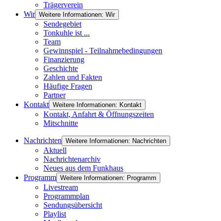
Trägerverein
Wir
Weitere Informationen: Wir
Sendegebiet
Tonkuhle ist ...
Team
Gewinnspiel - Teilnahmebedingungen
Finanzierung
Geschichte
Zahlen und Fakten
Häufige Fragen
Partner
Kontakt
Weitere Informationen: Kontakt
Kontakt, Anfahrt & Öffnungszeiten
Mitschnitte
Nachrichten
Weitere Informationen: Nachrichten
Aktuell
Nachrichtenarchiv
Neues aus dem Funkhaus
Programm
Weitere Informationen: Programm
Livestream
Programmplan
Sendungsübersicht
Playlist