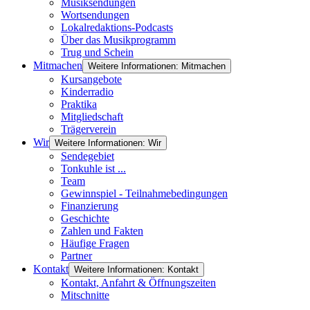
Musiksendungen
Wortsendungen
Lokalredaktions-Podcasts
Über das Musikprogramm
Trug und Schein
Mitmachen
Weitere Informationen: Mitmachen
Kursangebote
Kinderradio
Praktika
Mitgliedschaft
Trägerverein
Wir
Weitere Informationen: Wir
Sendegebiet
Tonkuhle ist ...
Team
Gewinnspiel - Teilnahmebedingungen
Finanzierung
Geschichte
Zahlen und Fakten
Häufige Fragen
Partner
Kontakt
Weitere Informationen: Kontakt
Kontakt, Anfahrt & Öffnungszeiten
Mitschnitte