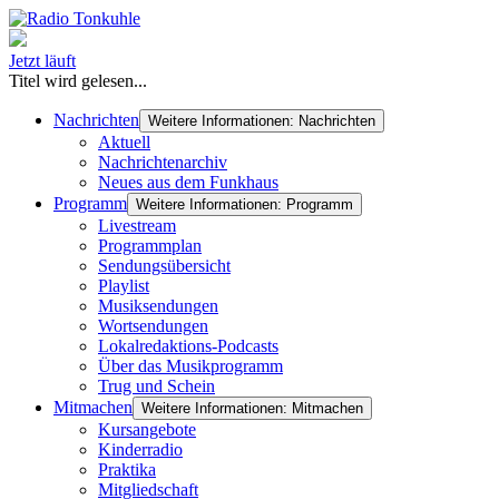
Jetzt läuft
Titel wird gelesen...
Nachrichten
Weitere Informationen: Nachrichten
Aktuell
Nachrichtenarchiv
Neues aus dem Funkhaus
Programm
Weitere Informationen: Programm
Livestream
Programmplan
Sendungsübersicht
Playlist
Musiksendungen
Wortsendungen
Lokalredaktions-Podcasts
Über das Musikprogramm
Trug und Schein
Mitmachen
Weitere Informationen: Mitmachen
Kursangebote
Kinderradio
Praktika
Mitgliedschaft