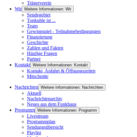
Trägerverein
Wir
Weitere Informationen: Wir
Sendegebiet
Tonkuhle ist ...
Team
Gewinnspiel - Teilnahmebedingungen
Finanzierung
Geschichte
Zahlen und Fakten
Häufige Fragen
Partner
Kontakt
Weitere Informationen: Kontakt
Kontakt, Anfahrt & Öffnungszeiten
Mitschnitte
Nachrichten
Weitere Informationen: Nachrichten
Aktuell
Nachrichtenarchiv
Neues aus dem Funkhaus
Programm
Weitere Informationen: Programm
Livestream
Programmplan
Sendungsübersicht
Playlist