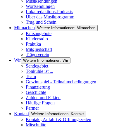
Musiksendungen
Wortsendungen
Lokalredaktions-Podcasts
Über das Musikprogramm
Trug und Schein
Mitmachen
Weitere Informationen: Mitmachen
Kursangebote
Kinderradio
Praktika
Mitgliedschaft
Trägerverein
Wir
Weitere Informationen: Wir
Sendegebiet
Tonkuhle ist ...
Team
Gewinnspiel - Teilnahmebedingungen
Finanzierung
Geschichte
Zahlen und Fakten
Häufige Fragen
Partner
Kontakt
Weitere Informationen: Kontakt
Kontakt, Anfahrt & Öffnungszeiten
Mitschnitte