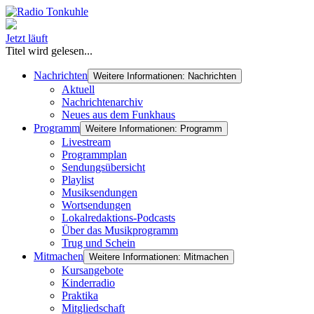
Jetzt läuft
Titel wird gelesen...
Nachrichten
Weitere Informationen: Nachrichten
Aktuell
Nachrichtenarchiv
Neues aus dem Funkhaus
Programm
Weitere Informationen: Programm
Livestream
Programmplan
Sendungsübersicht
Playlist
Musiksendungen
Wortsendungen
Lokalredaktions-Podcasts
Über das Musikprogramm
Trug und Schein
Mitmachen
Weitere Informationen: Mitmachen
Kursangebote
Kinderradio
Praktika
Mitgliedschaft