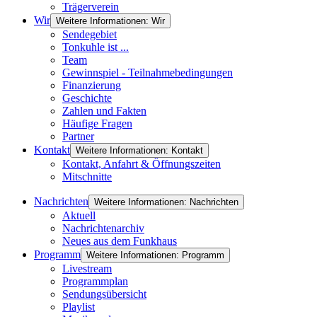
Trägerverein
Wir
Weitere Informationen: Wir
Sendegebiet
Tonkuhle ist ...
Team
Gewinnspiel - Teilnahmebedingungen
Finanzierung
Geschichte
Zahlen und Fakten
Häufige Fragen
Partner
Kontakt
Weitere Informationen: Kontakt
Kontakt, Anfahrt & Öffnungszeiten
Mitschnitte
Nachrichten
Weitere Informationen: Nachrichten
Aktuell
Nachrichtenarchiv
Neues aus dem Funkhaus
Programm
Weitere Informationen: Programm
Livestream
Programmplan
Sendungsübersicht
Playlist