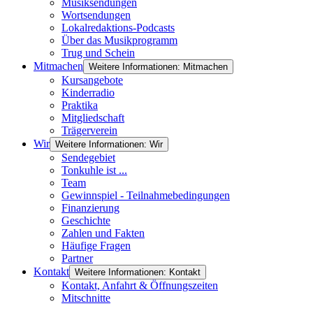
Musiksendungen
Wortsendungen
Lokalredaktions-Podcasts
Über das Musikprogramm
Trug und Schein
Mitmachen
Weitere Informationen: Mitmachen
Kursangebote
Kinderradio
Praktika
Mitgliedschaft
Trägerverein
Wir
Weitere Informationen: Wir
Sendegebiet
Tonkuhle ist ...
Team
Gewinnspiel - Teilnahmebedingungen
Finanzierung
Geschichte
Zahlen und Fakten
Häufige Fragen
Partner
Kontakt
Weitere Informationen: Kontakt
Kontakt, Anfahrt & Öffnungszeiten
Mitschnitte