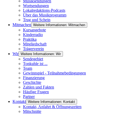
Musiksendungen
Wortsendungen
Lokalredaktions-Podcasts
Über das Musikprogramm
Trug und Schein
Mitmachen
Weitere Informationen: Mitmachen
Kursangebote
Kinderradio
Praktika
Mitgliedschaft
Trägerverein
Wir
Weitere Informationen: Wir
Sendegebiet
Tonkuhle ist ...
Team
Gewinnspiel - Teilnahmebedingungen
Finanzierung
Geschichte
Zahlen und Fakten
Häufige Fragen
Partner
Kontakt
Weitere Informationen: Kontakt
Kontakt, Anfahrt & Öffnungszeiten
Mitschnitte