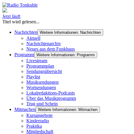
Jetzt läuft
Titel wird gelesen...
Nachrichten
Weitere Informationen: Nachrichten
Aktuell
Nachrichtenarchiv
Neues aus dem Funkhaus
Programm
Weitere Informationen: Programm
Livestream
Programmplan
Sendungsübersicht
Playlist
Musiksendungen
Wortsendungen
Lokalredaktions-Podcasts
Über das Musikprogramm
Trug und Schein
Mitmachen
Weitere Informationen: Mitmachen
Kursangebote
Kinderradio
Praktika
Mitgliedschaft