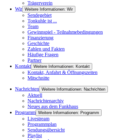
Trägerverein
Wir
Weitere Informationen: Wir
Sendegebiet
Tonkuhle ist ...
Team
Gewinnspiel - Teilnahmebedingungen
Finanzierung
Geschichte
Zahlen und Fakten
Häufige Fragen
Partner
Kontakt
Weitere Informationen: Kontakt
Kontakt, Anfahrt & Öffnungszeiten
Mitschnitte
Nachrichten
Weitere Informationen: Nachrichten
Aktuell
Nachrichtenarchiv
Neues aus dem Funkhaus
Programm
Weitere Informationen: Programm
Livestream
Programmplan
Sendungsübersicht
Playlist