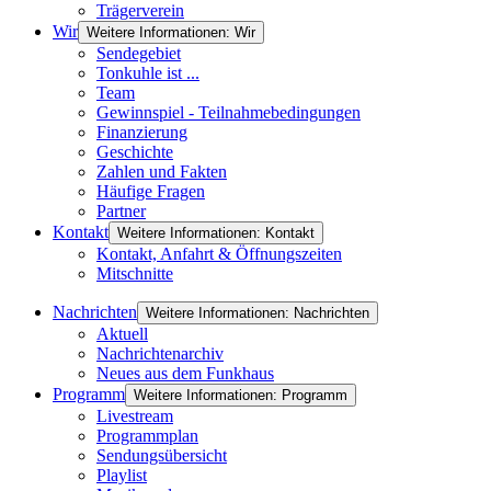
Trägerverein
Wir
Weitere Informationen: Wir
Sendegebiet
Tonkuhle ist ...
Team
Gewinnspiel - Teilnahmebedingungen
Finanzierung
Geschichte
Zahlen und Fakten
Häufige Fragen
Partner
Kontakt
Weitere Informationen: Kontakt
Kontakt, Anfahrt & Öffnungszeiten
Mitschnitte
Nachrichten
Weitere Informationen: Nachrichten
Aktuell
Nachrichtenarchiv
Neues aus dem Funkhaus
Programm
Weitere Informationen: Programm
Livestream
Programmplan
Sendungsübersicht
Playlist