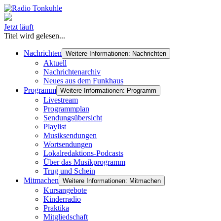
Jetzt läuft
Titel wird gelesen...
Nachrichten
Weitere Informationen: Nachrichten
Aktuell
Nachrichtenarchiv
Neues aus dem Funkhaus
Programm
Weitere Informationen: Programm
Livestream
Programmplan
Sendungsübersicht
Playlist
Musiksendungen
Wortsendungen
Lokalredaktions-Podcasts
Über das Musikprogramm
Trug und Schein
Mitmachen
Weitere Informationen: Mitmachen
Kursangebote
Kinderradio
Praktika
Mitgliedschaft