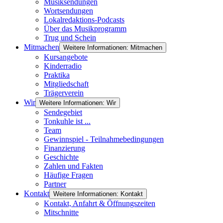
Musiksendungen
Wortsendungen
Lokalredaktions-Podcasts
Über das Musikprogramm
Trug und Schein
Mitmachen
Weitere Informationen: Mitmachen
Kursangebote
Kinderradio
Praktika
Mitgliedschaft
Trägerverein
Wir
Weitere Informationen: Wir
Sendegebiet
Tonkuhle ist ...
Team
Gewinnspiel - Teilnahmebedingungen
Finanzierung
Geschichte
Zahlen und Fakten
Häufige Fragen
Partner
Kontakt
Weitere Informationen: Kontakt
Kontakt, Anfahrt & Öffnungszeiten
Mitschnitte