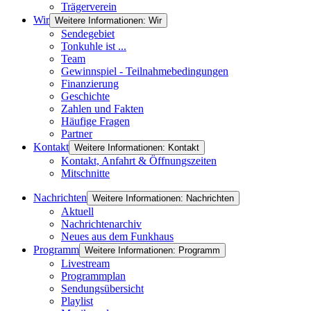
Trägerverein
Wir
Weitere Informationen: Wir
Sendegebiet
Tonkuhle ist ...
Team
Gewinnspiel - Teilnahmebedingungen
Finanzierung
Geschichte
Zahlen und Fakten
Häufige Fragen
Partner
Kontakt
Weitere Informationen: Kontakt
Kontakt, Anfahrt & Öffnungszeiten
Mitschnitte
Nachrichten
Weitere Informationen: Nachrichten
Aktuell
Nachrichtenarchiv
Neues aus dem Funkhaus
Programm
Weitere Informationen: Programm
Livestream
Programmplan
Sendungsübersicht
Playlist