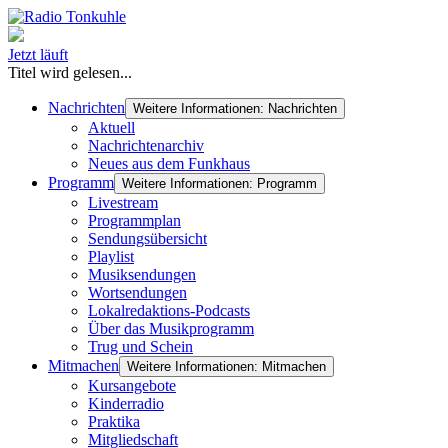
Jetzt läuft
Titel wird gelesen...
Nachrichten
Weitere Informationen: Nachrichten
Aktuell
Nachrichtenarchiv
Neues aus dem Funkhaus
Programm
Weitere Informationen: Programm
Livestream
Programmplan
Sendungsübersicht
Playlist
Musiksendungen
Wortsendungen
Lokalredaktions-Podcasts
Über das Musikprogramm
Trug und Schein
Mitmachen
Weitere Informationen: Mitmachen
Kursangebote
Kinderradio
Praktika
Mitgliedschaft