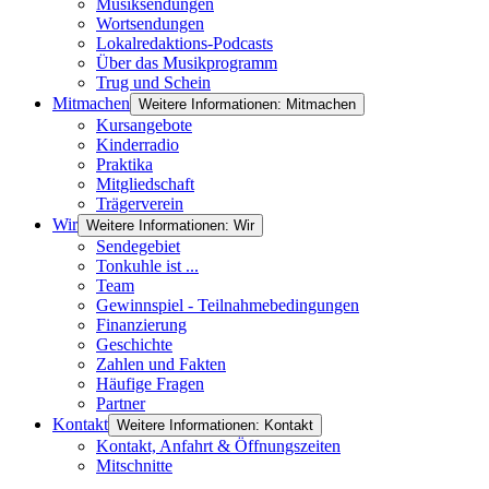
Musiksendungen
Wortsendungen
Lokalredaktions-Podcasts
Über das Musikprogramm
Trug und Schein
Mitmachen
Weitere Informationen: Mitmachen
Kursangebote
Kinderradio
Praktika
Mitgliedschaft
Trägerverein
Wir
Weitere Informationen: Wir
Sendegebiet
Tonkuhle ist ...
Team
Gewinnspiel - Teilnahmebedingungen
Finanzierung
Geschichte
Zahlen und Fakten
Häufige Fragen
Partner
Kontakt
Weitere Informationen: Kontakt
Kontakt, Anfahrt & Öffnungszeiten
Mitschnitte