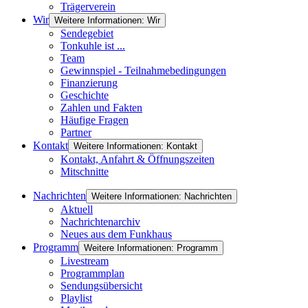
Trägerverein
Wir
Weitere Informationen: Wir
Sendegebiet
Tonkuhle ist ...
Team
Gewinnspiel - Teilnahmebedingungen
Finanzierung
Geschichte
Zahlen und Fakten
Häufige Fragen
Partner
Kontakt
Weitere Informationen: Kontakt
Kontakt, Anfahrt & Öffnungszeiten
Mitschnitte
Nachrichten
Weitere Informationen: Nachrichten
Aktuell
Nachrichtenarchiv
Neues aus dem Funkhaus
Programm
Weitere Informationen: Programm
Livestream
Programmplan
Sendungsübersicht
Playlist