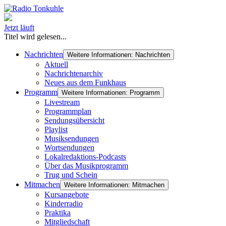
Jetzt läuft
Titel wird gelesen...
Nachrichten
Weitere Informationen: Nachrichten
Aktuell
Nachrichtenarchiv
Neues aus dem Funkhaus
Programm
Weitere Informationen: Programm
Livestream
Programmplan
Sendungsübersicht
Playlist
Musiksendungen
Wortsendungen
Lokalredaktions-Podcasts
Über das Musikprogramm
Trug und Schein
Mitmachen
Weitere Informationen: Mitmachen
Kursangebote
Kinderradio
Praktika
Mitgliedschaft