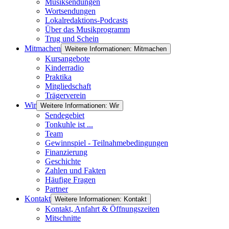
Musiksendungen
Wortsendungen
Lokalredaktions-Podcasts
Über das Musikprogramm
Trug und Schein
Mitmachen
Weitere Informationen: Mitmachen
Kursangebote
Kinderradio
Praktika
Mitgliedschaft
Trägerverein
Wir
Weitere Informationen: Wir
Sendegebiet
Tonkuhle ist ...
Team
Gewinnspiel - Teilnahmebedingungen
Finanzierung
Geschichte
Zahlen und Fakten
Häufige Fragen
Partner
Kontakt
Weitere Informationen: Kontakt
Kontakt, Anfahrt & Öffnungszeiten
Mitschnitte