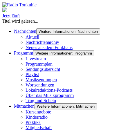
Jetzt läuft
Titel wird gelesen...
Nachrichten
Weitere Informationen: Nachrichten
Aktuell
Nachrichtenarchiv
Neues aus dem Funkhaus
Programm
Weitere Informationen: Programm
Livestream
Programmplan
Sendungsübersicht
Playlist
Musiksendungen
Wortsendungen
Lokalredaktions-Podcasts
Über das Musikprogramm
Trug und Schein
Mitmachen
Weitere Informationen: Mitmachen
Kursangebote
Kinderradio
Praktika
Mitgliedschaft