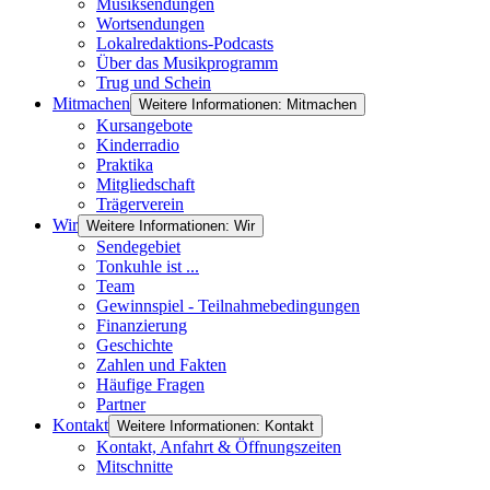
Musiksendungen
Wortsendungen
Lokalredaktions-Podcasts
Über das Musikprogramm
Trug und Schein
Mitmachen
Weitere Informationen: Mitmachen
Kursangebote
Kinderradio
Praktika
Mitgliedschaft
Trägerverein
Wir
Weitere Informationen: Wir
Sendegebiet
Tonkuhle ist ...
Team
Gewinnspiel - Teilnahmebedingungen
Finanzierung
Geschichte
Zahlen und Fakten
Häufige Fragen
Partner
Kontakt
Weitere Informationen: Kontakt
Kontakt, Anfahrt & Öffnungszeiten
Mitschnitte