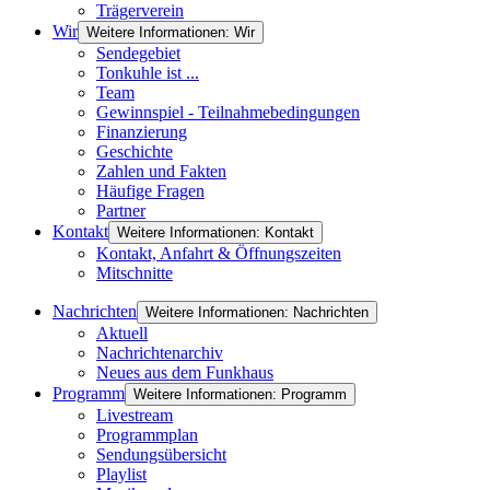
Trägerverein
Wir
Weitere Informationen: Wir
Sendegebiet
Tonkuhle ist ...
Team
Gewinnspiel - Teilnahmebedingungen
Finanzierung
Geschichte
Zahlen und Fakten
Häufige Fragen
Partner
Kontakt
Weitere Informationen: Kontakt
Kontakt, Anfahrt & Öffnungszeiten
Mitschnitte
Nachrichten
Weitere Informationen: Nachrichten
Aktuell
Nachrichtenarchiv
Neues aus dem Funkhaus
Programm
Weitere Informationen: Programm
Livestream
Programmplan
Sendungsübersicht
Playlist