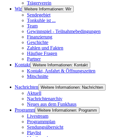
Trägerverein
Wir
Weitere Informationen: Wir
Sendegebiet
Tonkuhle ist ...
Team
Gewinnspiel - Teilnahmebedingungen
Finanzierung
Geschichte
Zahlen und Fakten
Häufige Fragen
Partner
Kontakt
Weitere Informationen: Kontakt
Kontakt, Anfahrt & Öffnungszeiten
Mitschnitte
Nachrichten
Weitere Informationen: Nachrichten
Aktuell
Nachrichtenarchiv
Neues aus dem Funkhaus
Programm
Weitere Informationen: Programm
Livestream
Programmplan
Sendungsübersicht
Playlist