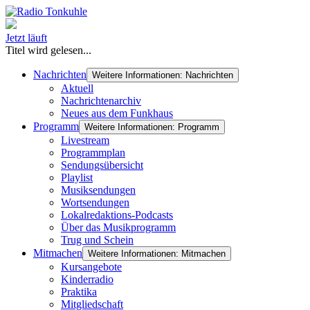
Jetzt läuft
Titel wird gelesen...
Nachrichten
Weitere Informationen: Nachrichten
Aktuell
Nachrichtenarchiv
Neues aus dem Funkhaus
Programm
Weitere Informationen: Programm
Livestream
Programmplan
Sendungsübersicht
Playlist
Musiksendungen
Wortsendungen
Lokalredaktions-Podcasts
Über das Musikprogramm
Trug und Schein
Mitmachen
Weitere Informationen: Mitmachen
Kursangebote
Kinderradio
Praktika
Mitgliedschaft