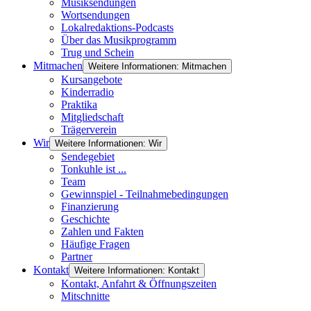
Musiksendungen
Wortsendungen
Lokalredaktions-Podcasts
Über das Musikprogramm
Trug und Schein
Mitmachen
Weitere Informationen: Mitmachen
Kursangebote
Kinderradio
Praktika
Mitgliedschaft
Trägerverein
Wir
Weitere Informationen: Wir
Sendegebiet
Tonkuhle ist ...
Team
Gewinnspiel - Teilnahmebedingungen
Finanzierung
Geschichte
Zahlen und Fakten
Häufige Fragen
Partner
Kontakt
Weitere Informationen: Kontakt
Kontakt, Anfahrt & Öffnungszeiten
Mitschnitte