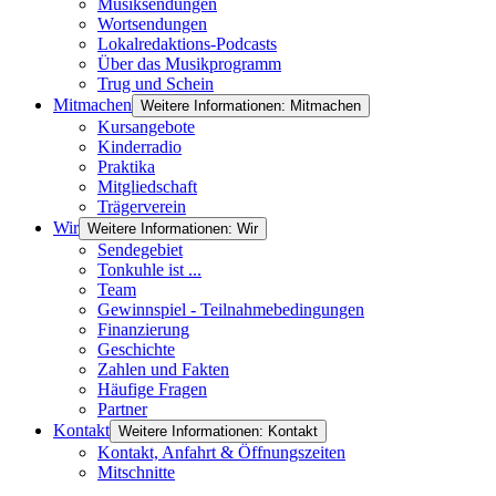
Musiksendungen
Wortsendungen
Lokalredaktions-Podcasts
Über das Musikprogramm
Trug und Schein
Mitmachen
Weitere Informationen: Mitmachen
Kursangebote
Kinderradio
Praktika
Mitgliedschaft
Trägerverein
Wir
Weitere Informationen: Wir
Sendegebiet
Tonkuhle ist ...
Team
Gewinnspiel - Teilnahmebedingungen
Finanzierung
Geschichte
Zahlen und Fakten
Häufige Fragen
Partner
Kontakt
Weitere Informationen: Kontakt
Kontakt, Anfahrt & Öffnungszeiten
Mitschnitte