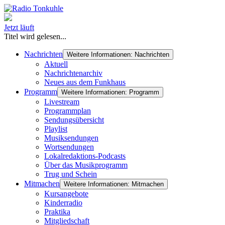
Jetzt läuft
Titel wird gelesen...
Nachrichten
Weitere Informationen: Nachrichten
Aktuell
Nachrichtenarchiv
Neues aus dem Funkhaus
Programm
Weitere Informationen: Programm
Livestream
Programmplan
Sendungsübersicht
Playlist
Musiksendungen
Wortsendungen
Lokalredaktions-Podcasts
Über das Musikprogramm
Trug und Schein
Mitmachen
Weitere Informationen: Mitmachen
Kursangebote
Kinderradio
Praktika
Mitgliedschaft