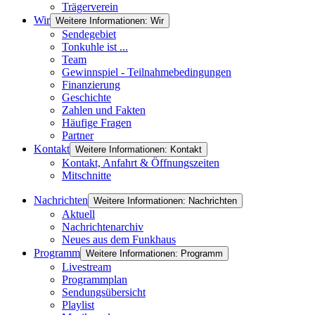
Trägerverein
Wir
Weitere Informationen: Wir
Sendegebiet
Tonkuhle ist ...
Team
Gewinnspiel - Teilnahmebedingungen
Finanzierung
Geschichte
Zahlen und Fakten
Häufige Fragen
Partner
Kontakt
Weitere Informationen: Kontakt
Kontakt, Anfahrt & Öffnungszeiten
Mitschnitte
Nachrichten
Weitere Informationen: Nachrichten
Aktuell
Nachrichtenarchiv
Neues aus dem Funkhaus
Programm
Weitere Informationen: Programm
Livestream
Programmplan
Sendungsübersicht
Playlist