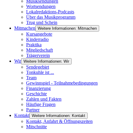
Musiksendungen
Wortsendungen
Lokalredaktions-Podcasts
Über das Musikprogramm
Trug und Schein
Mitmachen
Weitere Informationen: Mitmachen
Kursangebote
Kinderradio
Praktika
Mitgliedschaft
Trägerverein
Wir
Weitere Informationen: Wir
Sendegebiet
Tonkuhle ist ...
Team
Gewinnspiel - Teilnahmebedingungen
Finanzierung
Geschichte
Zahlen und Fakten
Häufige Fragen
Partner
Kontakt
Weitere Informationen: Kontakt
Kontakt, Anfahrt & Öffnungszeiten
Mitschnitte