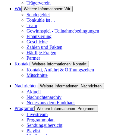
Trägerverein
Wir
Weitere Informationen: Wir
Sendegebiet
Tonkuhle ist ...
Team
Gewinnspiel - Teilnahmebedingungen
Finanzierung
Geschichte
Zahlen und Fakten
Häufige Fragen
Partner
Kontakt
Weitere Informationen: Kontakt
Kontakt, Anfahrt & Öffnungszeiten
Mitschnitte
Nachrichten
Weitere Informationen: Nachrichten
Aktuell
Nachrichtenarchiv
Neues aus dem Funkhaus
Programm
Weitere Informationen: Programm
Livestream
Programmplan
Sendungsübersicht
Playlist