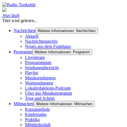
Jetzt läuft
Titel wird gelesen...
Nachrichten
Weitere Informationen: Nachrichten
Aktuell
Nachrichtenarchiv
Neues aus dem Funkhaus
Programm
Weitere Informationen: Programm
Livestream
Programmplan
Sendungsübersicht
Playlist
Musiksendungen
Wortsendungen
Lokalredaktions-Podcasts
Über das Musikprogramm
Trug und Schein
Mitmachen
Weitere Informationen: Mitmachen
Kursangebote
Kinderradio
Praktika
Mitgliedschaft