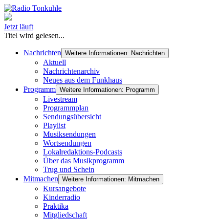
Jetzt läuft
Titel wird gelesen...
Nachrichten
Weitere Informationen: Nachrichten
Aktuell
Nachrichtenarchiv
Neues aus dem Funkhaus
Programm
Weitere Informationen: Programm
Livestream
Programmplan
Sendungsübersicht
Playlist
Musiksendungen
Wortsendungen
Lokalredaktions-Podcasts
Über das Musikprogramm
Trug und Schein
Mitmachen
Weitere Informationen: Mitmachen
Kursangebote
Kinderradio
Praktika
Mitgliedschaft