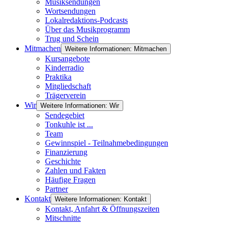
Musiksendungen
Wortsendungen
Lokalredaktions-Podcasts
Über das Musikprogramm
Trug und Schein
Mitmachen
Weitere Informationen: Mitmachen
Kursangebote
Kinderradio
Praktika
Mitgliedschaft
Trägerverein
Wir
Weitere Informationen: Wir
Sendegebiet
Tonkuhle ist ...
Team
Gewinnspiel - Teilnahmebedingungen
Finanzierung
Geschichte
Zahlen und Fakten
Häufige Fragen
Partner
Kontakt
Weitere Informationen: Kontakt
Kontakt, Anfahrt & Öffnungszeiten
Mitschnitte