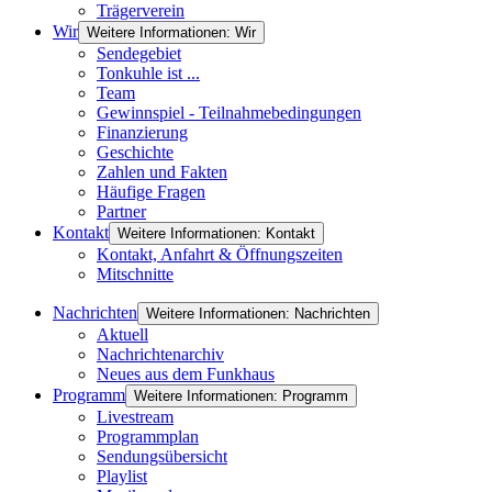
Trägerverein
Wir
Weitere Informationen: Wir
Sendegebiet
Tonkuhle ist ...
Team
Gewinnspiel - Teilnahmebedingungen
Finanzierung
Geschichte
Zahlen und Fakten
Häufige Fragen
Partner
Kontakt
Weitere Informationen: Kontakt
Kontakt, Anfahrt & Öffnungszeiten
Mitschnitte
Nachrichten
Weitere Informationen: Nachrichten
Aktuell
Nachrichtenarchiv
Neues aus dem Funkhaus
Programm
Weitere Informationen: Programm
Livestream
Programmplan
Sendungsübersicht
Playlist