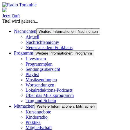
Jetzt läuft
Titel wird gelesen...
Nachrichten
Weitere Informationen: Nachrichten
Aktuell
Nachrichtenarchiv
Neues aus dem Funkhaus
Programm
Weitere Informationen: Programm
Livestream
Programmplan
Sendungsübersicht
Playlist
Musiksendungen
Wortsendungen
Lokalredaktions-Podcasts
Über das Musikprogramm
Trug und Schein
Mitmachen
Weitere Informationen: Mitmachen
Kursangebote
Kinderradio
Praktika
Mitgliedschaft