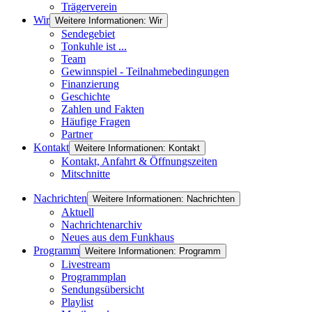
Trägerverein
Wir
Weitere Informationen: Wir
Sendegebiet
Tonkuhle ist ...
Team
Gewinnspiel - Teilnahmebedingungen
Finanzierung
Geschichte
Zahlen und Fakten
Häufige Fragen
Partner
Kontakt
Weitere Informationen: Kontakt
Kontakt, Anfahrt & Öffnungszeiten
Mitschnitte
Nachrichten
Weitere Informationen: Nachrichten
Aktuell
Nachrichtenarchiv
Neues aus dem Funkhaus
Programm
Weitere Informationen: Programm
Livestream
Programmplan
Sendungsübersicht
Playlist