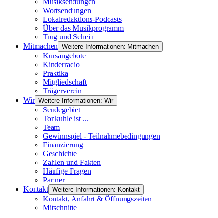
Musiksendungen
Wortsendungen
Lokalredaktions-Podcasts
Über das Musikprogramm
Trug und Schein
Mitmachen
Weitere Informationen: Mitmachen
Kursangebote
Kinderradio
Praktika
Mitgliedschaft
Trägerverein
Wir
Weitere Informationen: Wir
Sendegebiet
Tonkuhle ist ...
Team
Gewinnspiel - Teilnahmebedingungen
Finanzierung
Geschichte
Zahlen und Fakten
Häufige Fragen
Partner
Kontakt
Weitere Informationen: Kontakt
Kontakt, Anfahrt & Öffnungszeiten
Mitschnitte