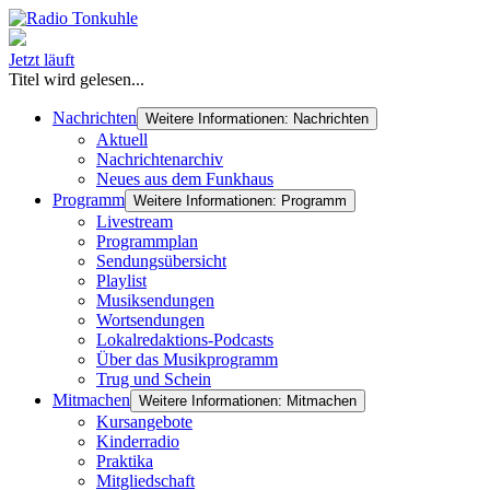
Jetzt läuft
Titel wird gelesen...
Nachrichten
Weitere Informationen: Nachrichten
Aktuell
Nachrichtenarchiv
Neues aus dem Funkhaus
Programm
Weitere Informationen: Programm
Livestream
Programmplan
Sendungsübersicht
Playlist
Musiksendungen
Wortsendungen
Lokalredaktions-Podcasts
Über das Musikprogramm
Trug und Schein
Mitmachen
Weitere Informationen: Mitmachen
Kursangebote
Kinderradio
Praktika
Mitgliedschaft