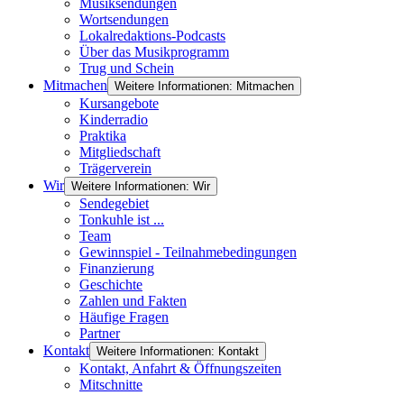
Musiksendungen
Wortsendungen
Lokalredaktions-Podcasts
Über das Musikprogramm
Trug und Schein
Mitmachen
Weitere Informationen: Mitmachen
Kursangebote
Kinderradio
Praktika
Mitgliedschaft
Trägerverein
Wir
Weitere Informationen: Wir
Sendegebiet
Tonkuhle ist ...
Team
Gewinnspiel - Teilnahmebedingungen
Finanzierung
Geschichte
Zahlen und Fakten
Häufige Fragen
Partner
Kontakt
Weitere Informationen: Kontakt
Kontakt, Anfahrt & Öffnungszeiten
Mitschnitte