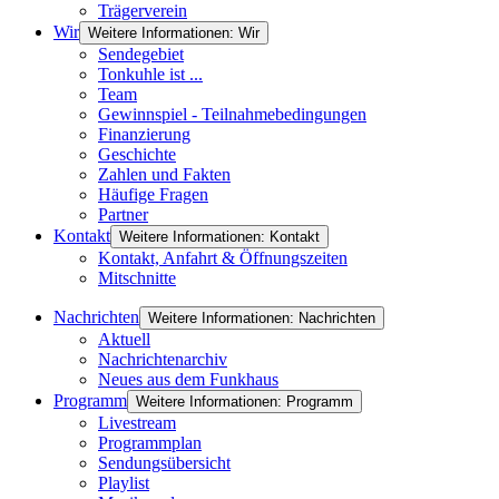
Trägerverein
Wir
Weitere Informationen: Wir
Sendegebiet
Tonkuhle ist ...
Team
Gewinnspiel - Teilnahmebedingungen
Finanzierung
Geschichte
Zahlen und Fakten
Häufige Fragen
Partner
Kontakt
Weitere Informationen: Kontakt
Kontakt, Anfahrt & Öffnungszeiten
Mitschnitte
Nachrichten
Weitere Informationen: Nachrichten
Aktuell
Nachrichtenarchiv
Neues aus dem Funkhaus
Programm
Weitere Informationen: Programm
Livestream
Programmplan
Sendungsübersicht
Playlist