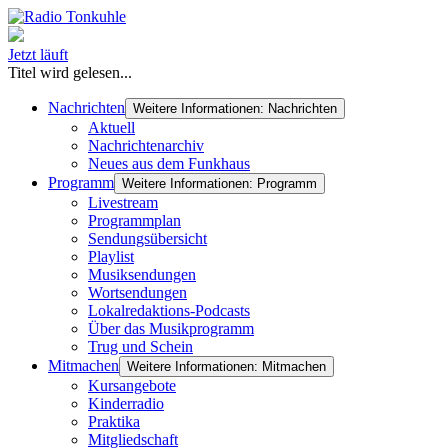
Jetzt läuft
Titel wird gelesen...
Nachrichten
Weitere Informationen: Nachrichten
Aktuell
Nachrichtenarchiv
Neues aus dem Funkhaus
Programm
Weitere Informationen: Programm
Livestream
Programmplan
Sendungsübersicht
Playlist
Musiksendungen
Wortsendungen
Lokalredaktions-Podcasts
Über das Musikprogramm
Trug und Schein
Mitmachen
Weitere Informationen: Mitmachen
Kursangebote
Kinderradio
Praktika
Mitgliedschaft