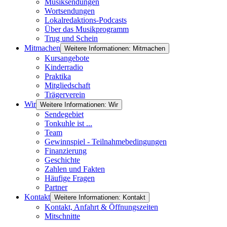
Musiksendungen
Wortsendungen
Lokalredaktions-Podcasts
Über das Musikprogramm
Trug und Schein
Mitmachen
Weitere Informationen: Mitmachen
Kursangebote
Kinderradio
Praktika
Mitgliedschaft
Trägerverein
Wir
Weitere Informationen: Wir
Sendegebiet
Tonkuhle ist ...
Team
Gewinnspiel - Teilnahmebedingungen
Finanzierung
Geschichte
Zahlen und Fakten
Häufige Fragen
Partner
Kontakt
Weitere Informationen: Kontakt
Kontakt, Anfahrt & Öffnungszeiten
Mitschnitte