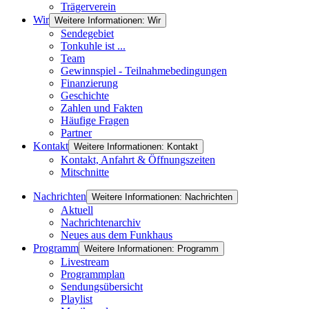
Trägerverein
Wir
Weitere Informationen: Wir
Sendegebiet
Tonkuhle ist ...
Team
Gewinnspiel - Teilnahmebedingungen
Finanzierung
Geschichte
Zahlen und Fakten
Häufige Fragen
Partner
Kontakt
Weitere Informationen: Kontakt
Kontakt, Anfahrt & Öffnungszeiten
Mitschnitte
Nachrichten
Weitere Informationen: Nachrichten
Aktuell
Nachrichtenarchiv
Neues aus dem Funkhaus
Programm
Weitere Informationen: Programm
Livestream
Programmplan
Sendungsübersicht
Playlist