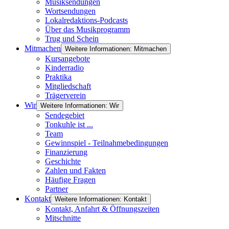
Musiksendungen
Wortsendungen
Lokalredaktions-Podcasts
Über das Musikprogramm
Trug und Schein
Mitmachen
Weitere Informationen: Mitmachen
Kursangebote
Kinderradio
Praktika
Mitgliedschaft
Trägerverein
Wir
Weitere Informationen: Wir
Sendegebiet
Tonkuhle ist ...
Team
Gewinnspiel - Teilnahmebedingungen
Finanzierung
Geschichte
Zahlen und Fakten
Häufige Fragen
Partner
Kontakt
Weitere Informationen: Kontakt
Kontakt, Anfahrt & Öffnungszeiten
Mitschnitte