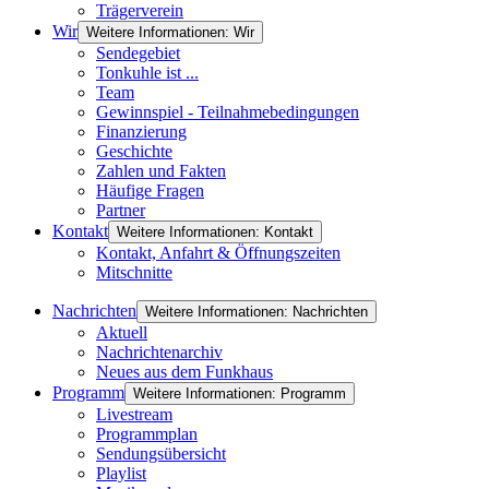
Trägerverein
Wir
Weitere Informationen: Wir
Sendegebiet
Tonkuhle ist ...
Team
Gewinnspiel - Teilnahmebedingungen
Finanzierung
Geschichte
Zahlen und Fakten
Häufige Fragen
Partner
Kontakt
Weitere Informationen: Kontakt
Kontakt, Anfahrt & Öffnungszeiten
Mitschnitte
Nachrichten
Weitere Informationen: Nachrichten
Aktuell
Nachrichtenarchiv
Neues aus dem Funkhaus
Programm
Weitere Informationen: Programm
Livestream
Programmplan
Sendungsübersicht
Playlist