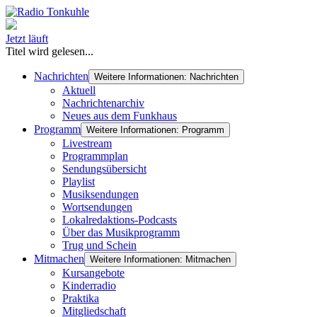
Jetzt läuft
Titel wird gelesen...
Nachrichten
Weitere Informationen: Nachrichten
Aktuell
Nachrichtenarchiv
Neues aus dem Funkhaus
Programm
Weitere Informationen: Programm
Livestream
Programmplan
Sendungsübersicht
Playlist
Musiksendungen
Wortsendungen
Lokalredaktions-Podcasts
Über das Musikprogramm
Trug und Schein
Mitmachen
Weitere Informationen: Mitmachen
Kursangebote
Kinderradio
Praktika
Mitgliedschaft