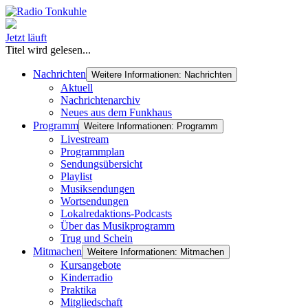
Jetzt läuft
Titel wird gelesen...
Nachrichten
Weitere Informationen: Nachrichten
Aktuell
Nachrichtenarchiv
Neues aus dem Funkhaus
Programm
Weitere Informationen: Programm
Livestream
Programmplan
Sendungsübersicht
Playlist
Musiksendungen
Wortsendungen
Lokalredaktions-Podcasts
Über das Musikprogramm
Trug und Schein
Mitmachen
Weitere Informationen: Mitmachen
Kursangebote
Kinderradio
Praktika
Mitgliedschaft