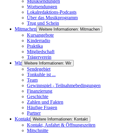
Musiksendungen
Wortsendungen
Lokalredaktions-Podcasts
Über das Musikprogramm
Trug und Schein
Mitmachen
Weitere Informationen: Mitmachen
Kursangebote
Kinderradio
Praktika
Mitgliedschaft
Trägerverein
Wir
Weitere Informationen: Wir
Sendegebiet
Tonkuhle ist ...
Team
Gewinnspiel - Teilnahmebedingungen
Finanzierung
Geschichte
Zahlen und Fakten
Häufige Fragen
Partner
Kontakt
Weitere Informationen: Kontakt
Kontakt, Anfahrt & Öffnungszeiten
Mitschnitte