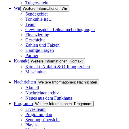
Trägerverein
Wir
Weitere Informationen: Wir
Sendegebiet
Tonkuhle ist ...
Team
Gewinnspiel - Teilnahmebedingungen
Finanzierung
Geschichte
Zahlen und Fakten
Häufige Fragen
Partner
Kontakt
Weitere Informationen: Kontakt
Kontakt, Anfahrt & Öffnungszeiten
Mitschnitte
Nachrichten
Weitere Informationen: Nachrichten
Aktuell
Nachrichtenarchiv
Neues aus dem Funkhaus
Programm
Weitere Informationen: Programm
Livestream
Programmplan
Sendungsübersicht
Playlist