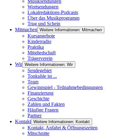
Musiksendungen
Wortsendungen
Lokalredaktions-Podcasts
Über das Musikprogramm
Trug und Schein
Mitmachen
Weitere Informationen: Mitmachen
Kursangebote
Kinderradio
Praktika
Mitgliedschaft
Trägerverein
Wir
Weitere Informationen: Wir
Sendegebiet
Tonkuhle ist ...
Team
Gewinnspiel - Teilnahmebedingungen
Finanzierung
Geschichte
Zahlen und Fakten
Häufige Fragen
Partner
Kontakt
Weitere Informationen: Kontakt
Kontakt, Anfahrt & Öffnungszeiten
Mitschnitte