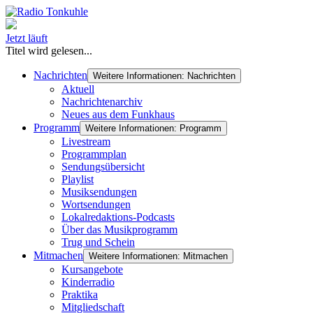
Jetzt läuft
Titel wird gelesen...
Nachrichten
Weitere Informationen: Nachrichten
Aktuell
Nachrichtenarchiv
Neues aus dem Funkhaus
Programm
Weitere Informationen: Programm
Livestream
Programmplan
Sendungsübersicht
Playlist
Musiksendungen
Wortsendungen
Lokalredaktions-Podcasts
Über das Musikprogramm
Trug und Schein
Mitmachen
Weitere Informationen: Mitmachen
Kursangebote
Kinderradio
Praktika
Mitgliedschaft