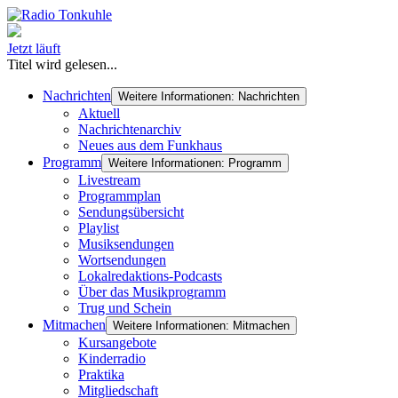
Jetzt läuft
Titel wird gelesen...
Nachrichten
Weitere Informationen: Nachrichten
Aktuell
Nachrichtenarchiv
Neues aus dem Funkhaus
Programm
Weitere Informationen: Programm
Livestream
Programmplan
Sendungsübersicht
Playlist
Musiksendungen
Wortsendungen
Lokalredaktions-Podcasts
Über das Musikprogramm
Trug und Schein
Mitmachen
Weitere Informationen: Mitmachen
Kursangebote
Kinderradio
Praktika
Mitgliedschaft