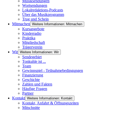
Musiksendungen
Wortsendungen
Lokalredaktions-Podcasts
Über das Musikprogramm
Trug und Schein
Mitmachen
Weitere Informationen: Mitmachen
Kursangebote
Kinderradio
Praktika
Mitgliedschaft
Trägerverein
Wir
Weitere Informationen: Wir
Sendegebiet
Tonkuhle ist ...
Team
Gewinnspiel - Teilnahmebedingungen
Finanzierung
Geschichte
Zahlen und Fakten
Häufige Fragen
Partner
Kontakt
Weitere Informationen: Kontakt
Kontakt, Anfahrt & Öffnungszeiten
Mitschnitte