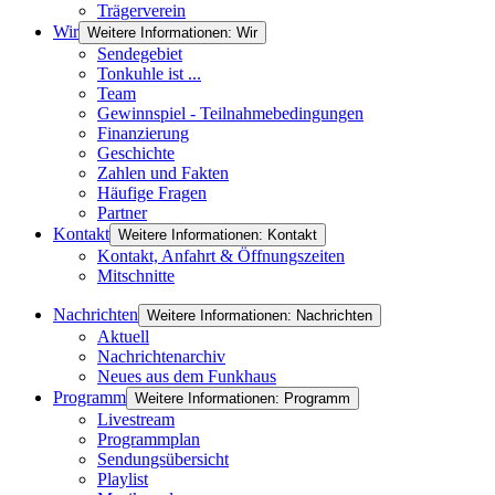
Trägerverein
Wir
Weitere Informationen: Wir
Sendegebiet
Tonkuhle ist ...
Team
Gewinnspiel - Teilnahmebedingungen
Finanzierung
Geschichte
Zahlen und Fakten
Häufige Fragen
Partner
Kontakt
Weitere Informationen: Kontakt
Kontakt, Anfahrt & Öffnungszeiten
Mitschnitte
Nachrichten
Weitere Informationen: Nachrichten
Aktuell
Nachrichtenarchiv
Neues aus dem Funkhaus
Programm
Weitere Informationen: Programm
Livestream
Programmplan
Sendungsübersicht
Playlist