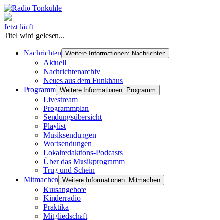
Jetzt läuft
Titel wird gelesen...
Nachrichten
Weitere Informationen: Nachrichten
Aktuell
Nachrichtenarchiv
Neues aus dem Funkhaus
Programm
Weitere Informationen: Programm
Livestream
Programmplan
Sendungsübersicht
Playlist
Musiksendungen
Wortsendungen
Lokalredaktions-Podcasts
Über das Musikprogramm
Trug und Schein
Mitmachen
Weitere Informationen: Mitmachen
Kursangebote
Kinderradio
Praktika
Mitgliedschaft