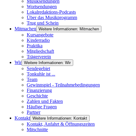
Musiksendungen
Wortsendungen
Lokalredaktions-Podcasts
Über das Musikprogramm
Trug und Schein
Mitmachen
Weitere Informationen: Mitmachen
Kursangebote
Kinderradio
Praktika
Mitgliedschaft
Trägerverein
Wir
Weitere Informationen: Wir
Sendegebiet
Tonkuhle ist ...
Team
Gewinnspiel - Teilnahmebedingungen
Finanzierung
Geschichte
Zahlen und Fakten
Häufige Fragen
Partner
Kontakt
Weitere Informationen: Kontakt
Kontakt, Anfahrt & Öffnungszeiten
Mitschnitte