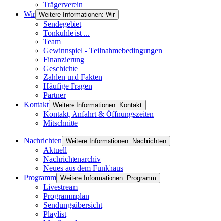
Trägerverein
Wir
Weitere Informationen: Wir
Sendegebiet
Tonkuhle ist ...
Team
Gewinnspiel - Teilnahmebedingungen
Finanzierung
Geschichte
Zahlen und Fakten
Häufige Fragen
Partner
Kontakt
Weitere Informationen: Kontakt
Kontakt, Anfahrt & Öffnungszeiten
Mitschnitte
Nachrichten
Weitere Informationen: Nachrichten
Aktuell
Nachrichtenarchiv
Neues aus dem Funkhaus
Programm
Weitere Informationen: Programm
Livestream
Programmplan
Sendungsübersicht
Playlist