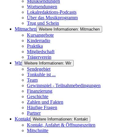
Musiksendungen
Wortsendungen
Lokalredaktions-Podcasts
Über das Musikprogramm
Trug und Schein
Mitmachen
Weitere Informationen: Mitmachen
Kursangebote
Kinderradio
Praktika
Mitgliedschaft
Trägerverein
Wir
Weitere Informationen: Wir
Sendegebiet
Tonkuhle ist ...
Team
Gewinnspiel - Teilnahmebedingungen
Finanzierung
Geschichte
Zahlen und Fakten
Häufige Fragen
Partner
Kontakt
Weitere Informationen: Kontakt
Kontakt, Anfahrt & Öffnungszeiten
Mitschnitte