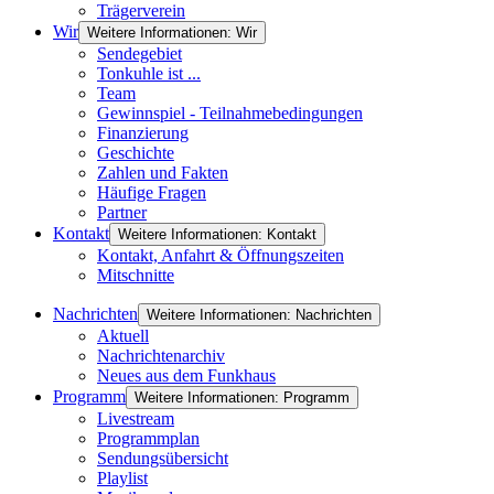
Trägerverein
Wir
Weitere Informationen: Wir
Sendegebiet
Tonkuhle ist ...
Team
Gewinnspiel - Teilnahmebedingungen
Finanzierung
Geschichte
Zahlen und Fakten
Häufige Fragen
Partner
Kontakt
Weitere Informationen: Kontakt
Kontakt, Anfahrt & Öffnungszeiten
Mitschnitte
Nachrichten
Weitere Informationen: Nachrichten
Aktuell
Nachrichtenarchiv
Neues aus dem Funkhaus
Programm
Weitere Informationen: Programm
Livestream
Programmplan
Sendungsübersicht
Playlist