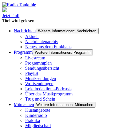
Jetzt läuft
Titel wird gelesen...
Nachrichten
Weitere Informationen: Nachrichten
Aktuell
Nachrichtenarchiv
Neues aus dem Funkhaus
Programm
Weitere Informationen: Programm
Livestream
Programmplan
Sendungsübersicht
Playlist
Musiksendungen
Wortsendungen
Lokalredaktions-Podcasts
Über das Musikprogramm
Trug und Schein
Mitmachen
Weitere Informationen: Mitmachen
Kursangebote
Kinderradio
Praktika
Mitgliedschaft