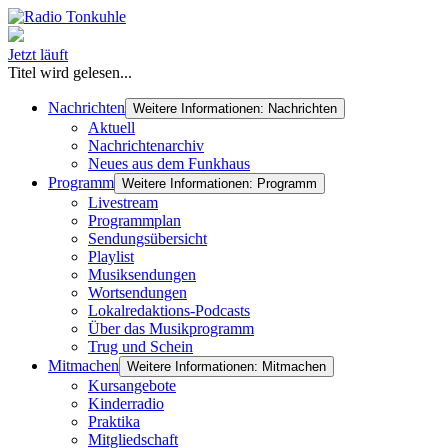
Jetzt läuft
Titel wird gelesen...
Nachrichten
Weitere Informationen: Nachrichten
Aktuell
Nachrichtenarchiv
Neues aus dem Funkhaus
Programm
Weitere Informationen: Programm
Livestream
Programmplan
Sendungsübersicht
Playlist
Musiksendungen
Wortsendungen
Lokalredaktions-Podcasts
Über das Musikprogramm
Trug und Schein
Mitmachen
Weitere Informationen: Mitmachen
Kursangebote
Kinderradio
Praktika
Mitgliedschaft