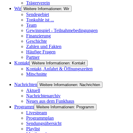
Trägerverein
Wir
Weitere Informationen: Wir
Sendegebiet
Tonkuhle ist ...
Team
Gewinnspiel - Teilnahmebedingungen
Finanzierung
Geschichte
Zahlen und Fakten
Häufige Fragen
Partner
Kontakt
Weitere Informationen: Kontakt
Kontakt, Anfahrt & Öffnungszeiten
Mitschnitte
Nachrichten
Weitere Informationen: Nachrichten
Aktuell
Nachrichtenarchiv
Neues aus dem Funkhaus
Programm
Weitere Informationen: Programm
Livestream
Programmplan
Sendungsübersicht
Playlist