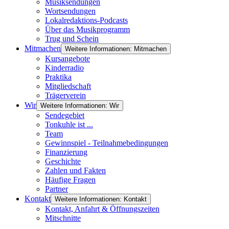
Musiksendungen
Wortsendungen
Lokalredaktions-Podcasts
Über das Musikprogramm
Trug und Schein
Mitmachen
Weitere Informationen: Mitmachen
Kursangebote
Kinderradio
Praktika
Mitgliedschaft
Trägerverein
Wir
Weitere Informationen: Wir
Sendegebiet
Tonkuhle ist ...
Team
Gewinnspiel - Teilnahmebedingungen
Finanzierung
Geschichte
Zahlen und Fakten
Häufige Fragen
Partner
Kontakt
Weitere Informationen: Kontakt
Kontakt, Anfahrt & Öffnungszeiten
Mitschnitte