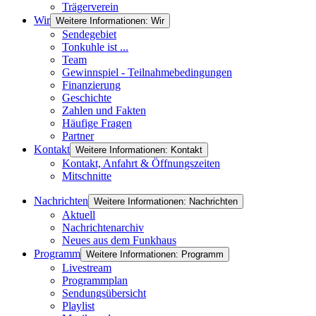
Trägerverein
Wir
Weitere Informationen: Wir
Sendegebiet
Tonkuhle ist ...
Team
Gewinnspiel - Teilnahmebedingungen
Finanzierung
Geschichte
Zahlen und Fakten
Häufige Fragen
Partner
Kontakt
Weitere Informationen: Kontakt
Kontakt, Anfahrt & Öffnungszeiten
Mitschnitte
Nachrichten
Weitere Informationen: Nachrichten
Aktuell
Nachrichtenarchiv
Neues aus dem Funkhaus
Programm
Weitere Informationen: Programm
Livestream
Programmplan
Sendungsübersicht
Playlist