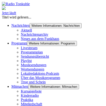
Jetzt läuft
Titel wird gelesen...
Nachrichten
Weitere Informationen: Nachrichten
Aktuell
Nachrichtenarchiv
Neues aus dem Funkhaus
Programm
Weitere Informationen: Programm
Livestream
Programmplan
Sendungsübersicht
Playlist
Musiksendungen
Wortsendungen
Lokalredaktions-Podcasts
Über das Musikprogramm
Trug und Schein
Mitmachen
Weitere Informationen: Mitmachen
Kursangebote
Kinderradio
Praktika
Mitgliedschaft