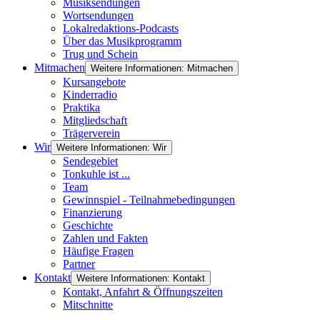
Musiksendungen
Wortsendungen
Lokalredaktions-Podcasts
Über das Musikprogramm
Trug und Schein
Mitmachen
Weitere Informationen: Mitmachen
Kursangebote
Kinderradio
Praktika
Mitgliedschaft
Trägerverein
Wir
Weitere Informationen: Wir
Sendegebiet
Tonkuhle ist ...
Team
Gewinnspiel - Teilnahmebedingungen
Finanzierung
Geschichte
Zahlen und Fakten
Häufige Fragen
Partner
Kontakt
Weitere Informationen: Kontakt
Kontakt, Anfahrt & Öffnungszeiten
Mitschnitte