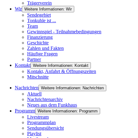
Trägerverein
Wir
Weitere Informationen: Wir
Sendegebiet
Tonkuhle ist ...
Team
Gewinnspiel - Teilnahmebedingungen
Finanzierung
Geschichte
Zahlen und Fakten
Häufige Fragen
Partner
Kontakt
Weitere Informationen: Kontakt
Kontakt, Anfahrt & Öffnungszeiten
Mitschnitte
Nachrichten
Weitere Informationen: Nachrichten
Aktuell
Nachrichtenarchiv
Neues aus dem Funkhaus
Programm
Weitere Informationen: Programm
Livestream
Programmplan
Sendungsübersicht
Playlist