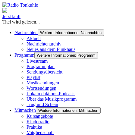
Jetzt läuft
Titel wird gelesen...
Nachrichten
Weitere Informationen: Nachrichten
Aktuell
Nachrichtenarchiv
Neues aus dem Funkhaus
Programm
Weitere Informationen: Programm
Livestream
Programmplan
Sendungsübersicht
Playlist
Musiksendungen
Wortsendungen
Lokalredaktions-Podcasts
Über das Musikprogramm
Trug und Schein
Mitmachen
Weitere Informationen: Mitmachen
Kursangebote
Kinderradio
Praktika
Mitgliedschaft