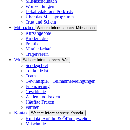
Musiksendungen
Wortsendungen
Lokalredaktions-Podcasts
Über das Musikprogramm
Trug und Schein
Mitmachen
Weitere Informationen: Mitmachen
Kursangebote
Kinderradio
Praktika
Mitgliedschaft
Trägerverein
Wir
Weitere Informationen: Wir
Sendegebiet
Tonkuhle ist ...
Team
Gewinnspiel - Teilnahmebedingungen
Finanzierung
Geschichte
Zahlen und Fakten
Häufige Fragen
Partner
Kontakt
Weitere Informationen: Kontakt
Kontakt, Anfahrt & Öffnungszeiten
Mitschnitte