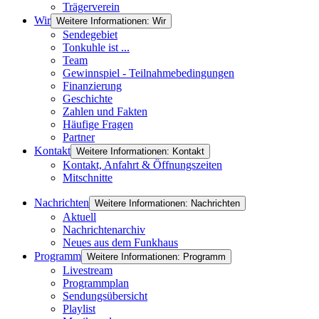
Trägerverein
Wir
Weitere Informationen: Wir
Sendegebiet
Tonkuhle ist ...
Team
Gewinnspiel - Teilnahmebedingungen
Finanzierung
Geschichte
Zahlen und Fakten
Häufige Fragen
Partner
Kontakt
Weitere Informationen: Kontakt
Kontakt, Anfahrt & Öffnungszeiten
Mitschnitte
Nachrichten
Weitere Informationen: Nachrichten
Aktuell
Nachrichtenarchiv
Neues aus dem Funkhaus
Programm
Weitere Informationen: Programm
Livestream
Programmplan
Sendungsübersicht
Playlist