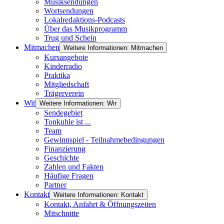
Musiksendungen
Wortsendungen
Lokalredaktions-Podcasts
Über das Musikprogramm
Trug und Schein
Mitmachen
Weitere Informationen: Mitmachen
Kursangebote
Kinderradio
Praktika
Mitgliedschaft
Trägerverein
Wir
Weitere Informationen: Wir
Sendegebiet
Tonkuhle ist ...
Team
Gewinnspiel - Teilnahmebedingungen
Finanzierung
Geschichte
Zahlen und Fakten
Häufige Fragen
Partner
Kontakt
Weitere Informationen: Kontakt
Kontakt, Anfahrt & Öffnungszeiten
Mitschnitte