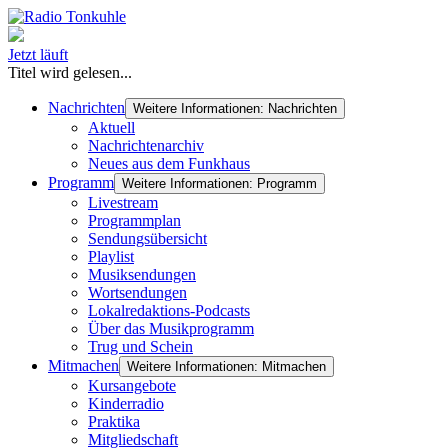
Jetzt läuft
Titel wird gelesen...
Nachrichten
Weitere Informationen: Nachrichten
Aktuell
Nachrichtenarchiv
Neues aus dem Funkhaus
Programm
Weitere Informationen: Programm
Livestream
Programmplan
Sendungsübersicht
Playlist
Musiksendungen
Wortsendungen
Lokalredaktions-Podcasts
Über das Musikprogramm
Trug und Schein
Mitmachen
Weitere Informationen: Mitmachen
Kursangebote
Kinderradio
Praktika
Mitgliedschaft